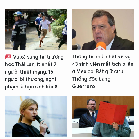
Thông tin mới nhất về vụ
Vụ xả súng tại trường
43 sinh viên mất tích bí ẩn
học Thái Lan, ít nhất 7
ở Mexico: Bắt giữ cựu
người thiệt mạng, 15
XIN CHÀO,
Thống đốc bang
người bị thương, nghi
Guerrero
phạm là học sinh lớp 8
TÔI LÀ CHATBOT CỦA
Hãy hỏi tôi bất kỳ điều gì bạn cần biết về
An Ninh Thủ Đô nhé. Tôi sẵn sàng hỗ trợ!