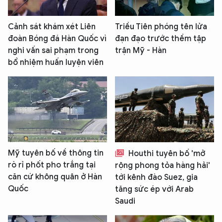
Cảnh sát khám xét Liên
Triều Tiên phóng tên lửa
đoàn Bóng đá Hàn Quốc vì
đạn đạo trước thềm tập
nghi vấn sai phạm trong
trận Mỹ - Hàn
bổ nhiệm huấn luyện viên
Mỹ tuyên bố về thông tin
Houthi tuyên bố 'mở
rò rỉ phốt pho trắng tại
rộng phong tỏa hàng hải'
căn cứ không quân ở Hàn
tới kênh đào Suez, gia
Quốc
tăng sức ép với Arab
Saudi