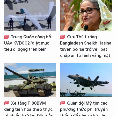
Trung Quốc công bố
Cựu Thủ tướng
UAV KVD002 'diệt mục
Bangladesh Sheikh Hasina
tiêu di động trên biển'
tuyên bố 'sẽ trở về', bất
chấp án tử hình vắng mặt
Xe tăng T-80BVM
Quân đội Mỹ tìm các
đang tiến hóa theo thực
phương thức phi truyền
tế chiến trường Đông Âu
thống để gây áp lực lên