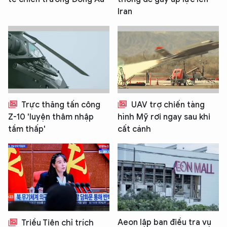
Iran
Trực thăng tấn công
UAV trợ chiến tàng
Z-10 'luyện thâm nhập
hình Mỹ rơi ngay sau khi
tầm thấp'
cất cánh
Aeon lập ban điều tra vụ
Triều Tiên chỉ trích