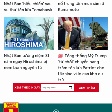
nổ trung tâm mua sắm ở
Nhật Bản 'hiếu chiến' sau
Kumamoto
vụ thử tên lửa Tomahawk
Nhật Bản tưởng niệm 81
Tổng thống Mỹ Trump
năm ngày Hiroshima bị
‘từ chối’ chuyển hàng
ném bom nguyên tử
trăm tên lửa Patriot cho
Ukraine vì lo cạn kho dự
trữ
XEM THEO NGÀY:
XEM THÊM