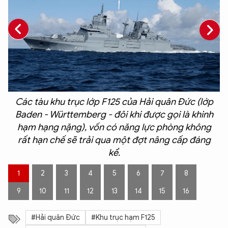
ộ
Các tàu khu trục lớp F125 của Hải quân Đức (lớp
Baden - Württemberg - đôi khi được gọi là khinh
hạm hạng nặng), vốn có năng lực phòng không
g
rất hạn chế sẽ trải qua một đợt nâng cấp đáng
kể.
1
2
3
4
5
6
7
8
9
10
11
12
13
14
15
16
#Hải quân Đức
#Khu trục hạm F125