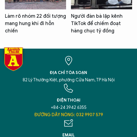
Làm rõ nhóm 22 đối tượng
Người đàn bà lập kênh
mang hung khí đi hỗn
TikTok để chiếm đoạt
chiến
hàng chục tỷ đồng
ĐỊA CHỈ TÒA SOẠN
82 Lý Thường Kiệt, phường Cửa Nam, TP Hà Nội
ĐIỆN THOẠI
+84-24 3942 6355
ĐƯỜNG DÂY NÓNG: 032 9907 579
EMAIL