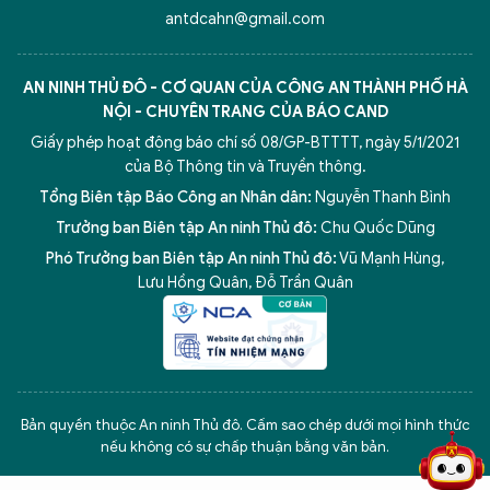
antdcahn@gmail.com
AN NINH THỦ ĐÔ - CƠ QUAN CỦA CÔNG AN THÀNH PHỐ HÀ
NỘI - CHUYÊN TRANG CỦA BÁO CAND
Giấy phép hoạt động báo chí số 08/GP-BTTTT, ngày 5/1/2021
của Bộ Thông tin và Truyền thông.
Tổng Biên tập Báo Công an Nhân dân:
Nguyễn Thanh Bình
Trưởng ban Biên tập An ninh Thủ đô:
Chu Quốc Dũng
Phó Trưởng ban Biên tập An ninh Thủ đô:
Vũ Mạnh Hùng
,
Lưu Hồng Quân
,
Đỗ Trần Quân
5 điểm nghẽn của Hà Nội
giải pháp xử lý điểm nghẽn của
Bản quyền thuộc An ninh Thủ đô. Cấm sao chép dưới mọi hình thức
nếu không có sự chấp thuận bằng văn bản.