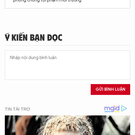
phòng chống tội phạm môi trường
Ý KIẾN BẠN ĐỌC
GỬI BÌNH LUẬN