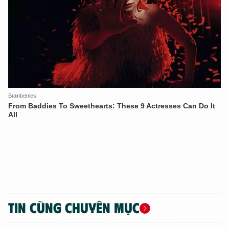
Hãy hỏi tôi bất kỳ điều gì bạn cần biết về
An Ninh Thủ Đô nhé. Tôi sẵn sàng hỗ trợ!
TIN CÙNG CHUYÊN MỤC