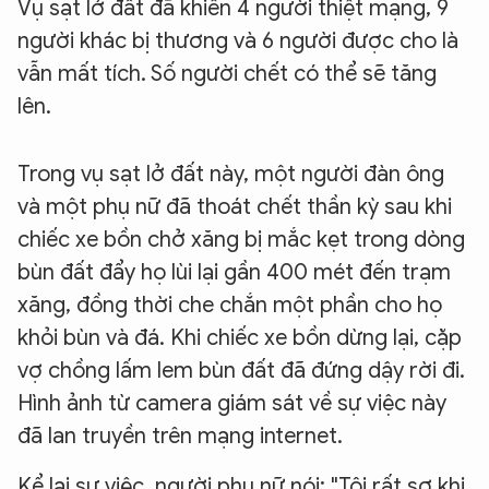
Vụ sạt lở đất đã khiến 4 người thiệt mạng, 9
người khác bị thương và 6 người được cho là
vẫn mất tích. Số người chết có thể sẽ tăng
lên.
Trong vụ sạt lở đất này, một người đàn ông
và một phụ nữ đã thoát chết thần kỳ sau khi
chiếc xe bồn chở xăng bị mắc kẹt trong dòng
bùn đất đẩy họ lùi lại gần 400 mét đến trạm
xăng, đồng thời che chắn một phần cho họ
khỏi bùn và đá. Khi chiếc xe bồn dừng lại, cặp
vợ chồng lấm lem bùn đất đã đứng dậy rời đi.
Hình ảnh từ camera giám sát về sự việc này
đã lan truyền trên mạng internet.
Kể lại sự việc, người phụ nữ nói: "Tôi rất sợ khi