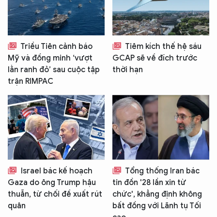
Triều Tiên cảnh báo
Tiêm kích thế hệ sáu
Mỹ và đồng minh ‘vượt
GCAP sẽ về đích trước
lằn ranh đỏ’ sau cuộc tập
thời hạn
trận RIMPAC
Israel bác kế hoạch
Tổng thống Iran bác
Gaza do ông Trump hậu
tin đồn '28 lần xin từ
thuẫn, từ chối đề xuất rút
chức', khẳng định không
quân
bất đồng với Lãnh tụ Tối