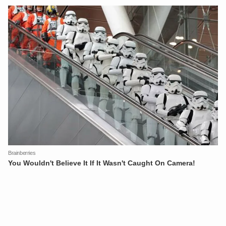
XIN CHÀO,
TÔI LÀ CHATBOT CỦA
Hãy hỏi tôi bất kỳ điều gì bạn cần biết về
An Ninh Thủ Đô nhé. Tôi sẵn sàng hỗ trợ!