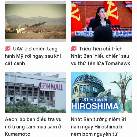
UAV trợ chiến tàng
Triều Tiên chỉ trích
hình Mỹ rơi ngay sau khi
Nhật Bản 'hiếu chiến' sau
cất cánh
vụ thử tên lửa Tomahawk
Aeon lập ban điều tra vụ
Nhật Bản tưởng niệm 81
nổ trung tâm mua sắm ở
năm ngày Hiroshima bị
Kumamoto
ném bom nguyên tử