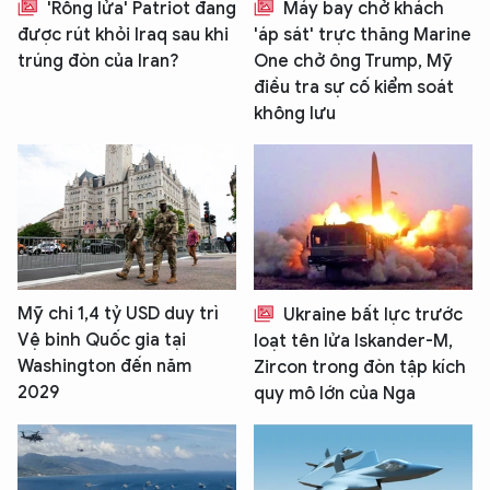
'Rồng lửa' Patriot đang
Máy bay chở khách
được rút khỏi Iraq sau khi
'áp sát' trực thăng Marine
trúng đòn của Iran?
One chở ông Trump, Mỹ
điều tra sự cố kiểm soát
không lưu
Mỹ chi 1,4 tỷ USD duy trì
Ukraine bất lực trước
Vệ binh Quốc gia tại
loạt tên lửa Iskander-M,
Washington đến năm
Zircon trong đòn tập kích
2029
quy mô lớn của Nga