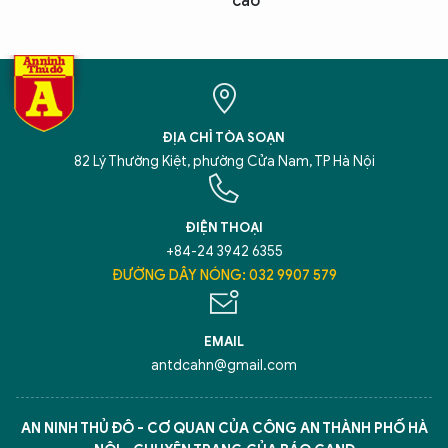
cao
ĐỊA CHỈ TÒA SOẠN
82 Lý Thường Kiệt, phường Cửa Nam, TP Hà Nội
ĐIỆN THOẠI
+84-24 3942 6355
ĐƯỜNG DÂY NÓNG: 032 9907 579
EMAIL
antdcahn@gmail.com
AN NINH THỦ ĐÔ - CƠ QUAN CỦA CÔNG AN THÀNH PHỐ HÀ