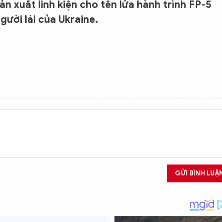
n xuất linh kiện cho tên lửa hành trình FP-5
ười lái của Ukraine.
GỬI BÌNH LUẬ