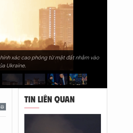
chính xác cao phóng từ mặt đất nhằm vào
ủa Ukraine.
TIN LIÊN QUAN