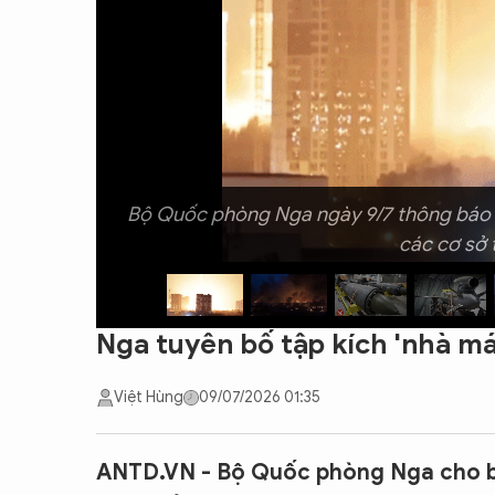
CON ĐƯỜNG KHỞI NGHIỆP
Bộ Quốc phòng Nga ngày 9/7 thông báo đ
các cơ sở 
Nga tuyên bố tập kích 'nhà máy
Việt Hùng
09/07/2026 01:35
ANTD.VN - Bộ Quốc phòng Nga cho bi