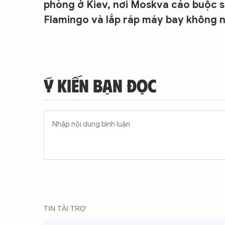
phòng ở Kiev, nơi Moskva cáo buộc sả
Flamingo và lắp ráp máy bay không ng
Ý KIẾN BẠN ĐỌC