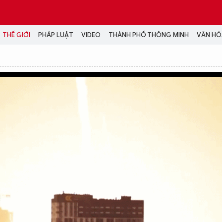
THẾ GIỚI
PHÁP LUẬT
VIDEO
THÀNH PHỐ THÔNG MINH
VĂN HÓA
MEDIA
NH TRỊ - XÃ HỘI
VIDEO
Đại hội Đảng
PODCAST
ÁP LUẬT
ẢNH
LONGFORM
N HÓA - GIẢI TRÍ
INFOGRAPHIC
NG Ở HÀ NỘI
LỊCH VẠN SỰ
LTIMEDIA
Podcast
Video
Ảnh
Infographic