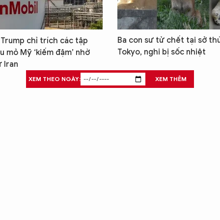
Ba con sư tử chết tại sở th
Trump chỉ trích các tập
Tokyo, nghi bị sốc nhiệt
u mỏ Mỹ ‘kiếm đậm’ nhờ
 Iran
XEM THEO NGÀY:
XEM THÊM
X
T