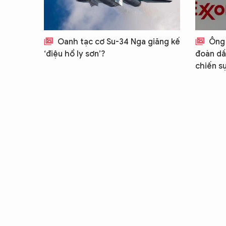
Oanh tạc cơ Su-34 Nga giăng kế
Ông 
‘điệu hổ ly sơn’?
đoàn dầ
chiến sự