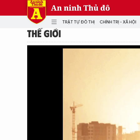
An ninh Thủ đô
TRẬT TỰ ĐÔ THỊ
CHÍNH TRỊ - XÃ HỘI
THẾ GIỚI
DANH MỤC
TRẬT TỰ ĐÔ THỊ
CHÍ
THẾ GIỚI
PH
Quân sự
THÀNH PHỐ THÔNG MINH
VĂ
THỂ THAO
SỐ
KINH DOANH
MU