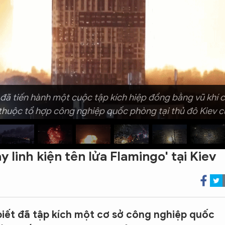
ã tiến hành một cuộc tập kích hiệp đồng bằng vũ khí 
thuộc tổ hợp công nghiệp quốc phòng tại thủ đô Kiev c
 linh kiện tên lửa Flamingo' tại Kiev
ết đã tập kích một cơ sở công nghiệp quốc