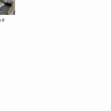
ú ở
IN CHÀO,
ÔI LÀ CHATBOT CỦA