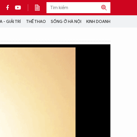
 - GIẢI TRÍ
THỂ THAO
SỐNG Ở HÀ NỘI
KINH DOANH
THÔNG TIN THÊM
CỘNG TÁC VỚI ANTĐ
TRA CỨU XE
HOTLINE: 032 9907 579