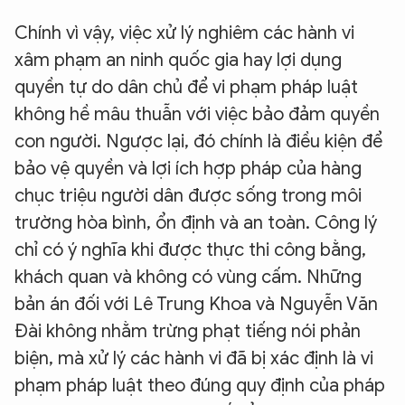
Chính vì vậy, việc xử lý nghiêm các hành vi
XIN CHÀO,
xâm phạm an ninh quốc gia hay lợi dụng
TÔI LÀ CHATBOT CỦA
quyền tự do dân chủ để vi phạm pháp luật
không hề mâu thuẫn với việc bảo đảm quyền
Hãy hỏi tôi bất kỳ điều gì bạn cần biết về
con người. Ngược lại, đó chính là điều kiện để
An Ninh Thủ Đô nhé. Tôi sẵn sàng hỗ trợ!
bảo vệ quyền và lợi ích hợp pháp của hàng
chục triệu người dân được sống trong môi
trường hòa bình, ổn định và an toàn. Công lý
chỉ có ý nghĩa khi được thực thi công bằng,
khách quan và không có vùng cấm. Những
bản án đối với Lê Trung Khoa và Nguyễn Văn
Đài không nhằm trừng phạt tiếng nói phản
biện, mà xử lý các hành vi đã bị xác định là vi
phạm pháp luật theo đúng quy định của pháp