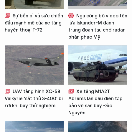
Sự bền bỉ và sức chiến
Nga công bố video tên
đấu mạnh mẽ của xe tăng
lửa Iskander-M đánh
huyền thoại T-72
trúng đoàn tàu chở radar
phản pháo Mỹ
UAV tàng hình XQ-58
Xe tăng M1A2T
Valkyrie 'sát thủ S-400' bị
Abrams lần đầu diễn tập
rơi khi bay thử nghiệm
bảo vệ sân bay Đào
Nguyên