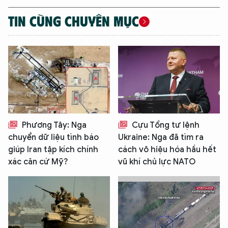
TIN CÙNG CHUYÊN MỤC
Phương Tây: Nga
Cựu Tổng tư lệnh
chuyển dữ liệu tình báo
Ukraine: Nga đã tìm ra
giúp Iran tập kích chính
cách vô hiệu hóa hầu hết
xác căn cứ Mỹ?
vũ khí chủ lực NATO