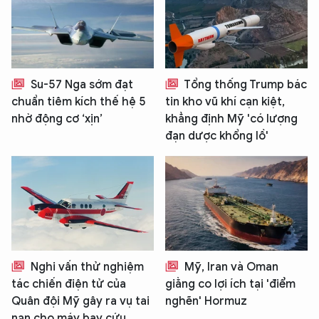
Su-57 Nga sớm đạt
Tổng thống Trump bác
chuẩn tiêm kích thế hệ 5
tin kho vũ khí cạn kiệt,
nhờ động cơ ‘xịn’
khẳng định Mỹ 'có lượng
đạn dược khổng lồ'
Nghi vấn thử nghiệm
Mỹ, Iran và Oman
tác chiến điện tử của
giằng co lợi ích tại 'điểm
Quân đội Mỹ gây ra vụ tai
nghẽn' Hormuz
nạn cho máy bay cứu