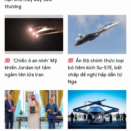
thương
‘Chiếc ô an ninh’ Mỹ
Ấn Độ chính thức loại
khiến Jordan lọt tầm
bỏ tiêm kích Su-57E, bất
ngắm tên lửa Iran
chấp đề nghị hấp dẫn từ
Nga