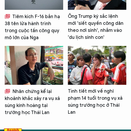
Ông Trump ký sắc lệnh
Tiêm kích F-16 bắn hạ
mới 'siết quyền công dân
38 tên lửa hành trình
theo nơi sinh', nhắm vào
trong cuộc tấn công quy
'du lịch sinh con'
mô lớn của Nga
Tình tiết mới về nghi
Nhân chứng kể lại
phạm 14 tuổi trong vụ xả
khoảnh khắc xảy ra vụ xả
súng trường học ở Thái
súng kinh hoàng tại
Lan
trường học Thái Lan