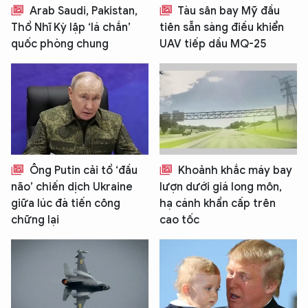
Arab Saudi, Pakistan,
Tàu sân bay Mỹ đầu
Thổ Nhĩ Kỳ lập ‘lá chắn’
tiên sẵn sàng điều khiển
quốc phòng chung
UAV tiếp dầu MQ-25
Ông Putin cải tổ ‘đầu
Khoảnh khắc máy bay
não’ chiến dịch Ukraine
lượn dưới giá long môn,
giữa lúc đà tiến công
hạ cánh khẩn cấp trên
chững lại
cao tốc