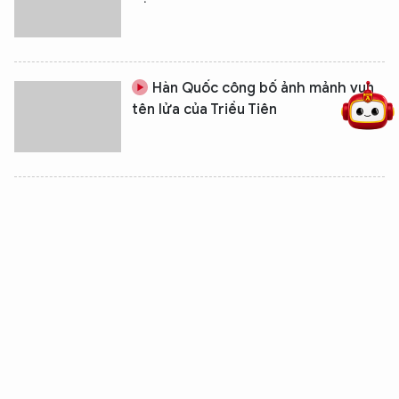
5 điểm nghẽn của Hà Nội
giải pháp xử lý điểm nghẽn của
Hàn Quốc công bố ảnh mảnh vụn
tên lửa của Triều Tiên
Triều Tiên tưởng niệm một năm
ngày mất của Chủ tịch Kim Jong-il
Hội đồng bảo an lên án vụ phóng
tên lửa của Bắc Triều Tiên