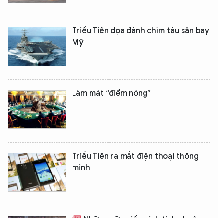
Triều Tiên dọa đánh chìm tàu sân bay
Mỹ
Làm mát “điểm nóng”
XIN CHÀO,
TÔI LÀ CHATBOT CỦA
Triều Tiên ra mắt điện thoại thông
Hãy hỏi tôi bất kỳ điều gì bạn cần biết về
minh
An Ninh Thủ Đô nhé. Tôi sẵn sàng hỗ trợ!