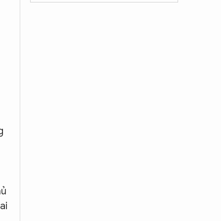
g
hủ
ai