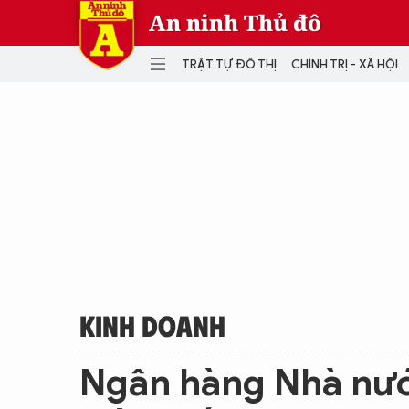
An ninh Thủ đô
TRẬT TỰ ĐÔ THỊ
CHÍNH TRỊ - XÃ HỘI
DANH MỤC
TRẬT TỰ ĐÔ THỊ
CHÍ
THẾ GIỚI
PH
Quân sự
THÀNH PHỐ THÔNG MINH
VĂ
THỂ THAO
SỐ
KINH DOANH
MU
KINH DOANH
Ngân hàng Nhà nước