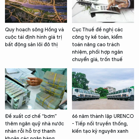
Quy hoạch sông Hồng và
Cục Thuế đề nghị các
cuộc tái định hình giá trị
công ty kế toán, kiểm
bất động sản lõi đô thị
toán nâng cao trách
nhiệm, phối hợp ngăn
chuyển giá, trốn thuế
Đề xuất cơ chế “bơm”
66 năm thành lập URENCO
thêm ngân quỹ nhà nước
- Tiếp nối truyền thống,
nhàn rỗi hỗ trợ thanh
kiến tạo kỷ nguyên xanh
khoản các ngân hàng