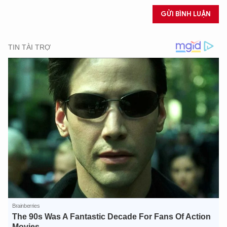
GỬI BÌNH LUẬN
XIN CHÀO,
TÔI LÀ CHATBOT CỦA
Hãy hỏi tôi bất kỳ điều gì bạn cần biết về