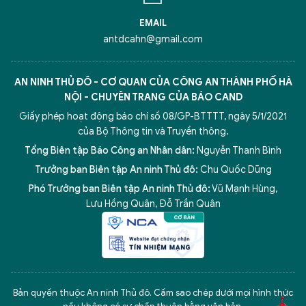
EMAIL
antdcahn@gmail.com
AN NINH THỦ ĐÔ - CƠ QUAN CỦA CÔNG AN THÀNH PHỐ HÀ
NỘI - CHUYÊN TRANG CỦA BÁO CAND
Giấy phép hoạt động báo chí số 08/GP-BTTTT, ngày 5/1/2021
của Bộ Thông tin và Truyền thông.
Tổng Biên tập Báo Công an Nhân dân:
Nguyễn Thanh Bình
Trưởng ban Biên tập An ninh Thủ đô:
Chu Quốc Dũng
Phó Trưởng ban Biên tập An ninh Thủ đô:
Vũ Mạnh Hùng
,
Lưu Hồng Quân
,
Đỗ Trần Quân
5 điểm nghẽn của Hà Nội
giải pháp xử lý điểm nghẽn của
Bản quyền thuộc An ninh Thủ đô. Cấm sao chép dưới mọi hình thức