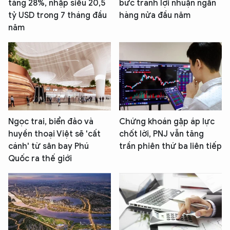
tăng 28%, nhập siêu 20,5
bức tranh lợi nhuận ngân
tỷ USD trong 7 tháng đầu
hàng nửa đầu năm
năm
Ngọc trai, biển đảo và
Chứng khoán gặp áp lực
huyền thoại Việt sẽ 'cất
chốt lời, PNJ vẫn tăng
cánh' từ sân bay Phú
trần phiên thứ ba liên tiếp
Quốc ra thế giới