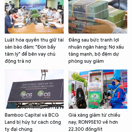
Luật hóa quyền thu giữ tài
Đằng sau bức tranh lợi
sản bảo đảm: "Đòn bẩy
nhuận ngân hàng: Nợ xấu
tâm lý" để bên vay chủ
tăng mạnh, bộ đệm dự
động trả nợ
phòng suy giảm
Bamboo Capital và BCG
Giá xăng giảm từ chiều
Land bị hủy tư cách công
nay, RON95E10 về hơn
ty đại chúng
22.300 đồng/lít