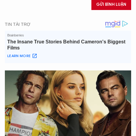
GỬI BÌNH LUẬN
Hãy hỏi tôi bất kỳ điều gì bạn cần biết về
An Ninh Thủ Đô nhé. Tôi sẵn sàng hỗ trợ!