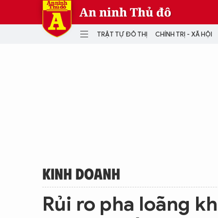
An ninh Thủ đô
TRẬT TỰ ĐÔ THỊ
CHÍNH TRỊ - XÃ HỘI
DANH MỤC
TRẬT TỰ ĐÔ THỊ
CHÍ
THẾ GIỚI
PH
Quân sự
THÀNH PHỐ THÔNG MINH
VĂ
THỂ THAO
SỐ
KINH DOANH
MU
KINH DOANH
Rủi ro pha loãng kh