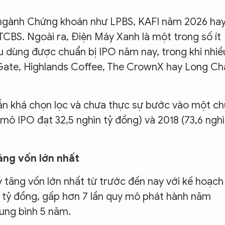
 ngành Chứng khoán như LPBS, KAFI năm 2026 ha
CBS. Ngoài ra, Điện Máy Xanh là một trong số ít
êu dùng được chuẩn bị IPO năm nay, trong khi nhiề
Gate, Highlands Coffee, The CrownX hay Long Ch
vẫn khá chọn lọc và chưa thực sự bước vào một ch
mô IPO đạt 32,5 nghìn tỷ đồng) và 2018 (73,6 ngh
ng vốn lớn nhất
tăng vốn lớn nhất từ trước đến nay với kế hoạch
 tỷ đồng, gấp hơn 7 lần quy mô phát hành năm
ung bình 5 năm.