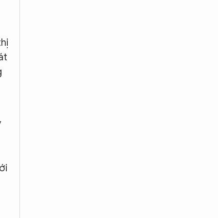
hị
át
g
ỷ
ới