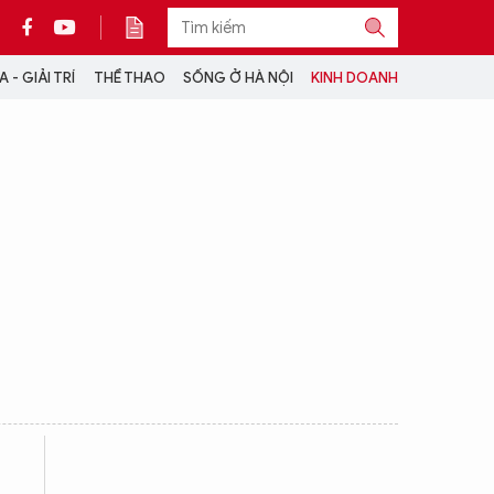
 - GIẢI TRÍ
THỂ THAO
SỐNG Ở HÀ NỘI
KINH DOANH
THÔNG TIN THÊM
CỘNG TÁC VỚI ANTĐ
TRA CỨU XE
HOTLINE: 032 9907 579