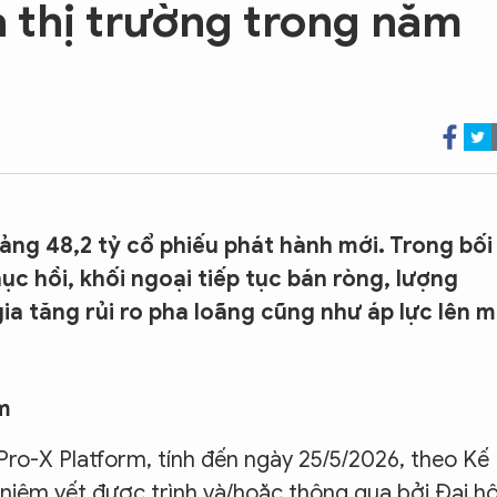
a thị trường trong năm
ng 48,2 tỷ cổ phiếu phát hành mới. Trong bối
c hồi, khối ngoại tiếp tục bán ròng, lượng
ia tăng rủi ro pha loãng cũng như áp lực lên 
m
nPro-X Platform, tính đến ngày 25/5/2026, theo Kế
iêm yết được trình và/hoặc thông qua bởi Đại hộ