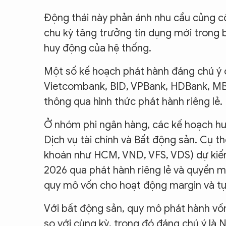
Động thái này phản ánh nhu cầu củng cố
chu kỳ tăng trưởng tín dụng mới trong b
huy động của hệ thống.
Một số kế hoạch phát hành đáng chú 
Vietcombank, BID, VPBank, HDBank, MB,
thông qua hình thức phát hành riêng lẻ.
Ở nhóm phi ngân hàng, các kế hoạch hu
Dịch vụ tài chính và Bất động sản. Cụ th
khoán như HCM, VND, VFS, VDS) dự kiế
2026 qua phát hành riêng lẻ và quyền 
quy mô vốn cho hoạt động margin và t
Với bất động sản, quy mô phát hành vốn
so với cùng kỳ, trong đó đáng chú ý là