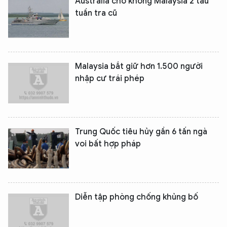
Australia cho không Malaysia 2 tàu
tuần tra cũ
Malaysia bắt giữ hơn 1.500 người
XIN CHÀO,
nhập cư trái phép
TÔI LÀ CHATBOT CỦA
Hãy hỏi tôi bất kỳ điều gì bạn cần biết về
Trung Quốc tiêu hủy gần 6 tấn ngà
An Ninh Thủ Đô nhé. Tôi sẵn sàng hỗ trợ!
voi bất hợp pháp
Diễn tập phòng chống khủng bố