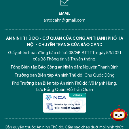
EMAIL
antdcahn@gmail.com
AN NINH THỦ ĐÔ - CƠ QUAN CỦA CÔNG AN THÀNH PHỐ HÀ
NỘI - CHUYÊN TRANG CỦA BÁO CAND
Giấy phép hoạt động báo chí số 08/GP-BTTTT, ngày 5/1/2021
của Bộ Thông tin và Truyền thông.
Tổng Biên tập Báo Công an Nhân dân:
Nguyễn Thanh Bình
Trưởng ban Biên tập An ninh Thủ đô:
Chu Quốc Dũng
Phó Trưởng ban Biên tập An ninh Thủ đô:
Vũ Mạnh Hùng
,
5 điểm nghẽn của Hà Nội
giải pháp xử lý điểm nghẽn của
Lưu Hồng Quân
,
Đỗ Trần Quân
Bản quyền thuộc An ninh Thủ đô. Cấm sao chép dưới mọi hình thức