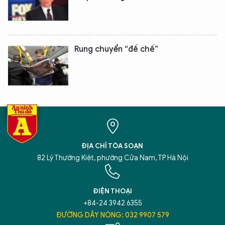
Rung chuyển “đế chế”
ĐỊA CHỈ TÒA SOẠN
82 Lý Thường Kiệt, phường Cửa Nam, TP Hà Nội
ĐIỆN THOẠI
+84-24 3942 6355
ĐƯỜNG DÂY NÓNG: 032 9907 579