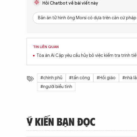
Hỏi Chatbot về bài viết này
Bản án tử hình ông Morsi có dựa trên căn cứ pháp 
TIN LIÊN QUAN
Tòa án Ai Cập yêu cầu hủy bỏ việc kiểm tra trinh tiế
#chính phủ
#tấn công
#Hồi giáo
#nhà l
#người biểu tình
Ý KIẾN BẠN ĐỌC