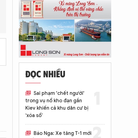
n?
Mối liên hệ giữa án tử hình và vụ ám sát thẩm phán là gì?
ĐỌC NHIỀU
Sai phạm 'chết người'
trong vụ nổ kho đạn gần
Kiev khiến cả khu dân cư bị
‘xóa sổ’
Báo Nga: Xe tăng T-1 mới