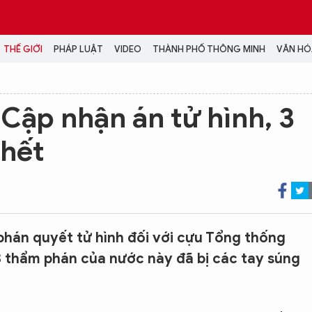
THẾ GIỚI
PHÁP LUẬT
VIDEO
THÀNH PHỐ THÔNG MINH
VĂN HÓA
MEDIA
Cập nhận án tử hình, 3
NH TRỊ - XÃ HỘI
VIDEO
chết
Đại hội Đảng
PODCAST
ÁP LUẬT
ẢNH
LONGFORM
N HÓA - GIẢI TRÍ
INFOGRAPHIC
NG Ở HÀ NỘI
LỊCH VẠN SỰ
LTIMEDIA
phán quyết tử hình đối với cựu Tổng thống
Podcast
3 thẩm phán của nước này đã bị các tay súng
Video
Ảnh
Infographic