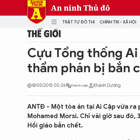
An ninh Thủ đô
TRẬT TỰ ĐÔ THỊ
CHÍNH TRỊ - XÃ HỘI
THẾ GIỚI
DANH MỤC
Cựu Tổng thống Ai 
TRẬT TỰ ĐÔ THỊ
CHÍ
thẩm phán bị bắn 
THẾ GIỚI
PH
Quân sự
18/05/2015 00:26
Khánh Dương
0 bình luận
THÀNH PHỐ THÔNG MINH
VĂ
THỂ THAO
SỐ
KINH DOANH
MU
ANTĐ - Một tòa án tại Ai Cập vừa ra 
Mohamed Morsi. Chỉ vài giờ sau đó, 
Hồi giáo bắn chết.