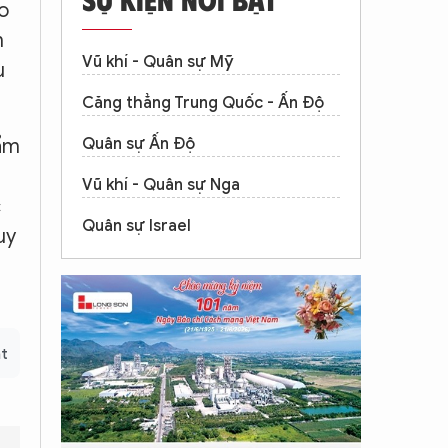
o
m
Vũ khí - Quân sự Mỹ
ù
Căng thẳng Trung Quốc - Ấn Độ
hẩm
Quân sự Ấn Độ
Vũ khí - Quân sự Nga
c
Quân sự Israel
uy
nt