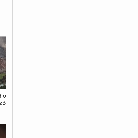
kho
'có