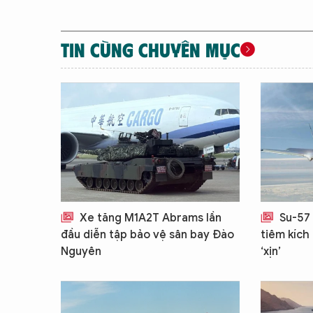
TIN CÙNG CHUYÊN MỤC
Xe tăng M1A2T Abrams lần
Su-57 
đầu diễn tập bảo vệ sân bay Đào
tiêm kích
Nguyên
‘xịn’