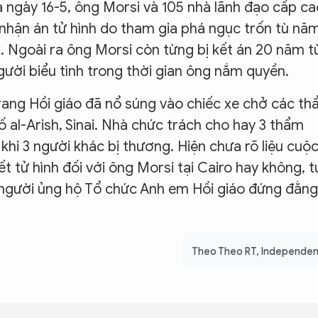
a ngày 16-5, ông Morsi và 105 nhà lãnh đạo cấp ca
nhận án tử hình do tham gia phá ngục trốn tù nă
 Ngoài ra ông Morsi còn từng bị kết án 20 năm t
người biểu tình trong thời gian ông nắm quyền.
rang Hồi giáo đã nổ súng vào chiếc xe chở các t
ố al-Arish, Sinai. Nhà chức trách cho hay 3 thẩm
khi 3 người khác bị thương. Hiện chưa rõ liệu cuộ
t tử hình đối với ông Morsi tại Cairo hay không, t
 người ủng hộ Tổ chức Anh em Hồi giáo đứng đằng
Theo Theo RT, Independe