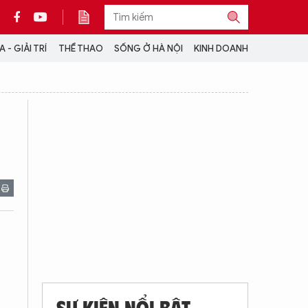
 - GIẢI TRÍ
THỂ THAO
SỐNG Ở HÀ NỘI
KINH DOANH
THÔNG TIN THÊM
CỘNG TÁC VỚI ANTĐ
TRA CỨU XE
HOTLINE: 032 9907 579
SỰ KIỆN NỔI BẬT