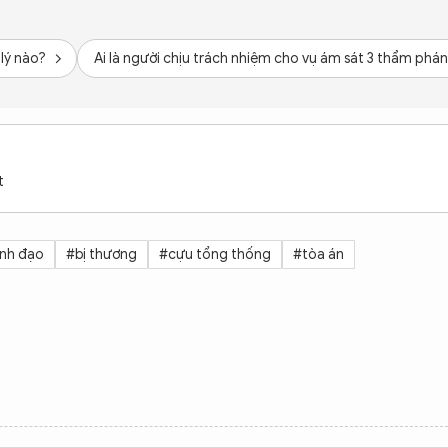
lý nào?
Ai là người chịu trách nhiệm cho vụ ám sát 3 thẩm phá
t
ãnh đạo
#bị thương
#cựu tổng thống
#tòa án