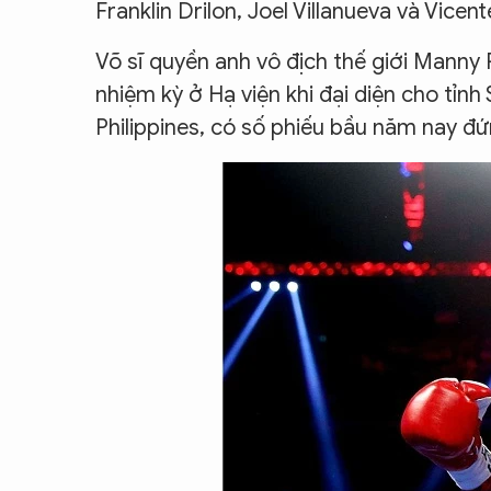
Franklin Drilon, Joel Villanueva và Vicente
CON ĐƯỜNG KHỞI NGHIỆP
Võ sĩ quyền anh vô địch thế giới Manny 
nhiệm kỳ ở Hạ viện khi đại diện cho tỉ
Philippines, có số phiếu bầu năm nay đứn