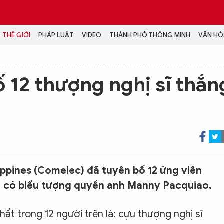
THẾ GIỚI
PHÁP LUẬT
VIDEO
THÀNH PHỐ THÔNG MINH
VĂN HÓA
MEDIA
ố 12 thượng nghị sĩ thắn
NH TRỊ - XÃ HỘI
VIDEO
Đại hội Đảng
PODCAST
ÁP LUẬT
ẢNH
LONGFORM
N HÓA - GIẢI TRÍ
INFOGRAPHIC
NG Ở HÀ NỘI
LỊCH VẠN SỰ
LTIMEDIA
ippines (Comelec) đã tuyên bố 12 ứng viên
Podcast
đó có biểu tượng quyền anh Manny Pacquiao.
Video
Ảnh
ất trong 12 người trên là: cựu thượng nghị sĩ
Infographic