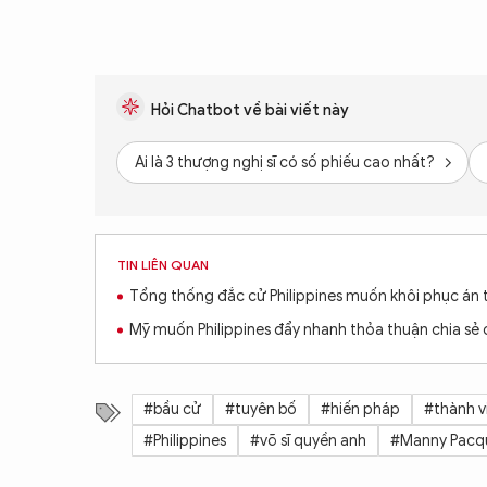
Hỏi Chatbot về bài viết này
Ai là 3 thượng nghị sĩ có số phiếu cao nhất?
TIN LIÊN QUAN
Tổng thống đắc cử Philippines muốn khôi phục án 
Mỹ muốn Philippines đẩy nhanh thỏa thuận chia sẻ 
#bầu cử
#tuyên bố
#hiến pháp
#thành v
#Philippines
#võ sĩ quyền anh
#Manny Pacq