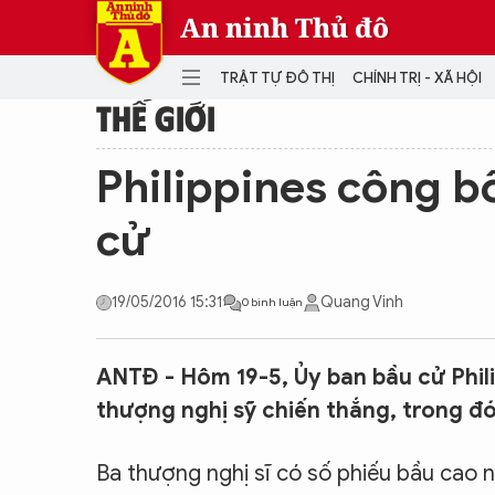
An ninh Thủ đô
TRẬT TỰ ĐÔ THỊ
CHÍNH TRỊ - XÃ HỘI
THẾ GIỚI
DANH MỤC
Philippines công b
TRẬT TỰ ĐÔ THỊ
CHÍ
cử
THẾ GIỚI
PH
Quân sự
19/05/2016 15:31
Quang Vinh
0 bình luận
THÀNH PHỐ THÔNG MINH
VĂ
THỂ THAO
SỐ
KINH DOANH
MU
ANTĐ - Hôm 19-5, Ủy ban bầu cử Phil
thượng nghị sỹ chiến thắng, trong 
Ba thượng nghị sĩ có số phiếu bầu cao nh