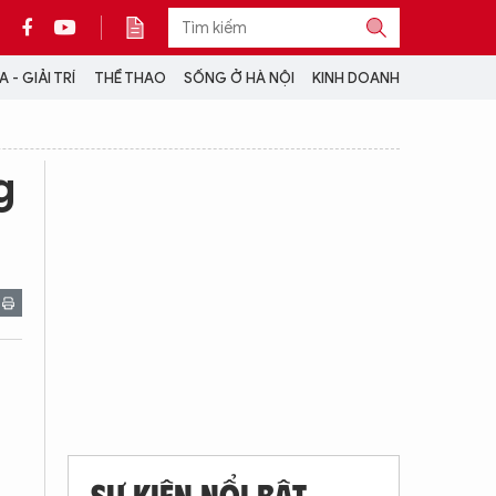
 - GIẢI TRÍ
THỂ THAO
SỐNG Ở HÀ NỘI
KINH DOANH
THÔNG TIN THÊM
g
CỘNG TÁC VỚI ANTĐ
TRA CỨU XE
HOTLINE: 032 9907 579
SỰ KIỆN NỔI BẬT