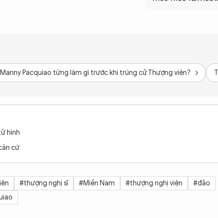
Manny Pacquiao từng làm gì trước khi trúng cử Thượng viện?
T
tử hình
căn cứ
iên
#thượng nghị sĩ
#Miền Nam
#thượng nghị viện
#đảo
uiao