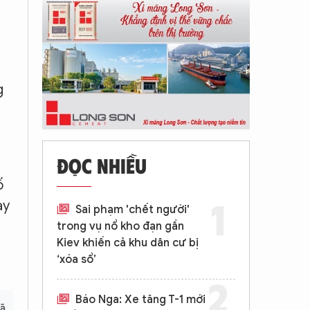
g
ĐỌC NHIỀU
ố
ày
Sai phạm 'chết người'
trong vụ nổ kho đạn gần
Kiev khiến cả khu dân cư bị
‘xóa sổ’
Báo Nga: Xe tăng T-1 mới
xã