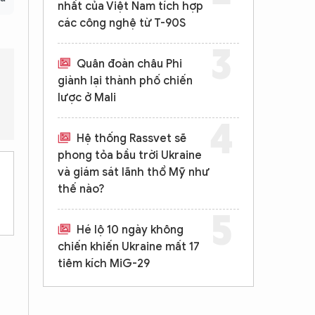
nhất của Việt Nam tích hợp
các công nghệ từ T-90S
Quân đoàn châu Phi
giành lại thành phố chiến
lược ở Mali
hời hạn nhiệm kỳ của thượng nghị sĩ Philippines là bao lâu?
Thượ
Hệ thống Rassvet sẽ
phong tỏa bầu trời Ukraine
và giám sát lãnh thổ Mỹ như
thế nào?
Hé lộ 10 ngày không
chiến khiến Ukraine mất 17
tiêm kích MiG-29