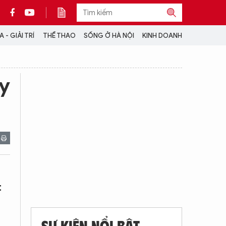
 - GIẢI TRÍ
THỂ THAO
SỐNG Ở HÀ NỘI
KINH DOANH
THÔNG TIN THÊM
ly
CỘNG TÁC VỚI ANTĐ
TRA CỨU XE
HOTLINE: 032 9907 579
t
SỰ KIỆN NỔI BẬT