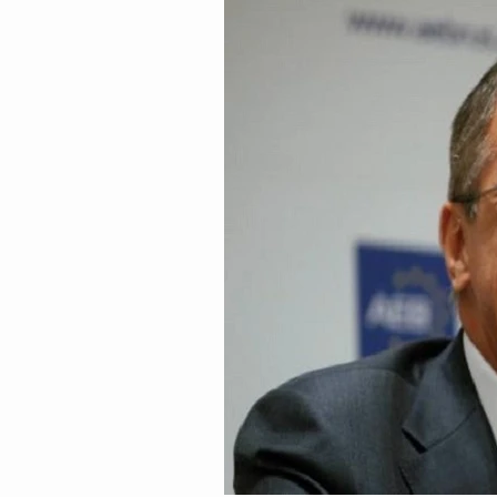
CON ĐƯỜNG KHỞI NGHIỆP