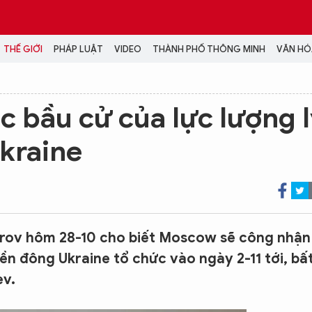
THẾ GIỚI
PHÁP LUẬT
VIDEO
THÀNH PHỐ THÔNG MINH
VĂN HÓA
MEDIA
 bầu cử của lực lượng 
NH TRỊ - XÃ HỘI
VIDEO
kraine
Đại hội Đảng
PODCAST
ÁP LUẬT
ẢNH
LONGFORM
N HÓA - GIẢI TRÍ
INFOGRAPHIC
NG Ở HÀ NỘI
LỊCH VẠN SỰ
LTIMEDIA
vrov hôm 28-10 cho biết Moscow sẽ công nhận
Podcast
iền đông Ukraine tổ chức vào ngày 2-11 tới, bấ
Video
ev.
Ảnh
Infographic