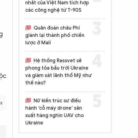
nhất của Việt Nam tích hợp
các công nghệ từ T-90S
Quân đoàn châu Phi
g
giành lại thành phố chiến
lược ở Mali
Hệ thống Rassvet sẽ
phong tỏa bầu trời Ukraine
uộc
và giám sát lãnh thổ Mỹ như
thế nào?
Nữ kiến trúc sư điều
rs
hành ‘cỗ máy drone’ sản
xuất hàng nghìn UAV cho
Ukraine