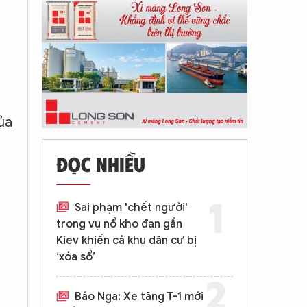
ủa
ĐỌC NHIỀU
Sai phạm 'chết người'
trong vụ nổ kho đạn gần
Kiev khiến cả khu dân cư bị
‘xóa sổ’
Báo Nga: Xe tăng T-1 mới