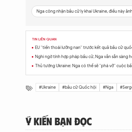
Nga công nhận bầu cử ly khai Ukraine, điều này ả
TIN LIÊN QUAN
EU “tiến thoái lưỡng nan” trước kết quả bầu cử quố
Nghi ngờ tính hợp pháp bầu cử, Nga vẫn sẵn sàng h
Thủ tướng Ukraine: Nga có thể sẽ “phá vỡ” cuộc bầ
#Ukraine
#bầu cử Quốc hội
#Nga
#Serg
Ý KIẾN BẠN ĐỌC