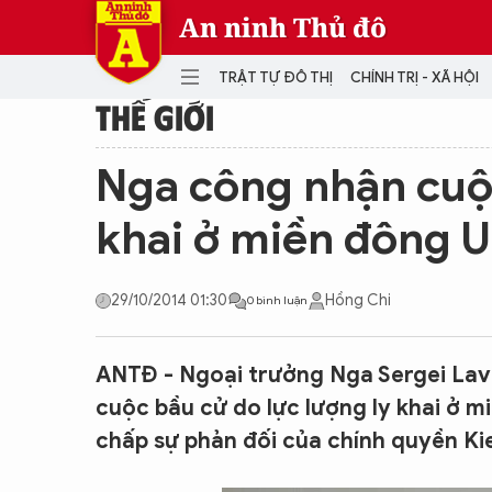
An ninh Thủ đô
TRẬT TỰ ĐÔ THỊ
CHÍNH TRỊ - XÃ HỘI
THẾ GIỚI
DANH MỤC
Nga công nhận cuộc
TRẬT TỰ ĐÔ THỊ
CHÍ
khai ở miền đông U
THẾ GIỚI
PH
Quân sự
29/10/2014 01:30
Hồng Chi
0 bình luận
THÀNH PHỐ THÔNG MINH
VĂ
THỂ THAO
SỐ
KINH DOANH
MU
ANTĐ - Ngoại trưởng Nga Sergei La
cuộc bầu cử do lực lượng ly khai ở m
chấp sự phản đối của chính quyền Ki