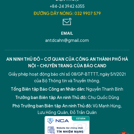
+84-24 3942 6355
ĐƯỜNG DÂY NÓNG: 032 9907 579
EMAIL
antdcahn@gmail.com
AN NINH THỦ ĐÔ - CƠ QUAN CỦA CÔNG AN THÀNH PHỐ HÀ
NỘI - CHUYÊN TRANG CỦA BÁO CAND
Giấy phép hoạt động báo chí số 08/GP-BTTTT, ngày 5/1/2021
của Bộ Thông tin và Truyền thông.
Tổng Biên tập Báo Công an Nhân dân:
Nguyễn Thanh Bình
Trưởng ban Biên tập An ninh Thủ đô:
Chu Quốc Dũng
Phó Trưởng ban Biên tập An ninh Thủ đô:
Vũ Mạnh Hùng
,
5 điểm nghẽn của Hà Nội
giải pháp xử lý điểm nghẽn của
Lưu Hồng Quân
,
Đỗ Trần Quân