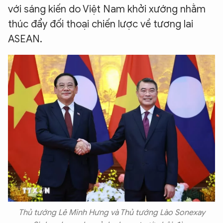
với sáng kiến do Việt Nam khởi xướng nhằm
thúc đẩy đối thoại chiến lược về tương lai
Hãy hỏi tôi bất kỳ điều gì bạn cần biết về
ASEAN.
An Ninh Thủ Đô nhé. Tôi sẵn sàng hỗ trợ!
Thủ tướng Lê Minh Hưng và Thủ tướng Lào Sonexay