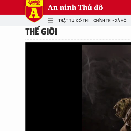
An ninh Thủ đô
TRẬT TỰ ĐÔ THỊ
CHÍNH TRỊ - XÃ HỘI
THẾ GIỚI
DANH MỤC
TRẬT TỰ ĐÔ THỊ
CHÍ
THẾ GIỚI
PH
Quân sự
THÀNH PHỐ THÔNG MINH
VĂ
THỂ THAO
SỐ
KINH DOANH
MU