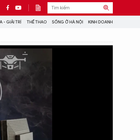
 - GIẢI TRÍ
THỂ THAO
SỐNG Ở HÀ NỘI
KINH DOANH
THÔNG TIN THÊM
CỘNG TÁC VỚI ANTĐ
TRA CỨU XE
HOTLINE: 032 9907 579