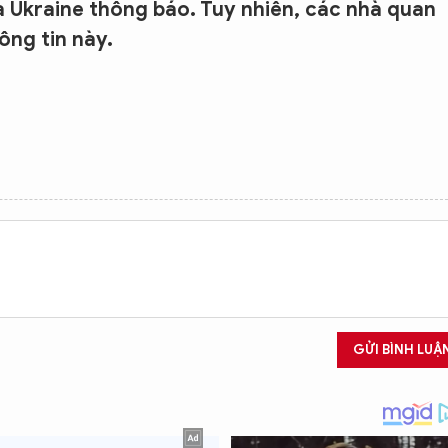
ía Ukraine thông báo. Tuy nhiên, các nhà quan
ông tin này.
GỬI BÌNH LUẬ