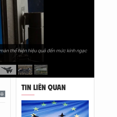
ó màn thể hiện hiệu quả đến mức kinh ngạc
TIN LIÊN QUAN