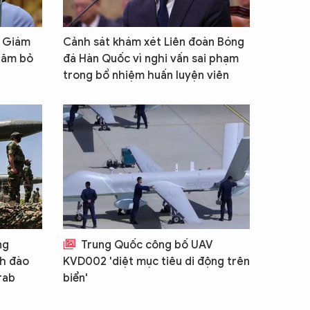
n Giám
Cảnh sát khám xét Liên đoàn Bóng
năm bỏ
đá Hàn Quốc vì nghi vấn sai phạm
trong bổ nhiệm huấn luyện viên
ng
Trung Quốc công bố UAV
nh đào
KVD002 'diệt mục tiêu di động trên
rab
biển'