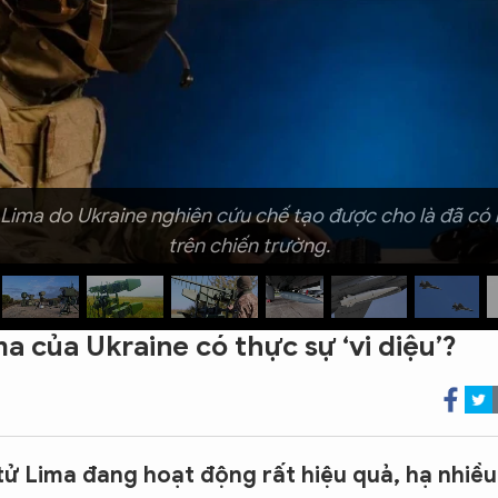
n Lima do Ukraine nghiên cứu chế tạo được cho là đã c
trên chiến trường.
a của Ukraine có thực sự ‘vi diệu’?
tử Lima đang hoạt động rất hiệu quả, hạ nhiều