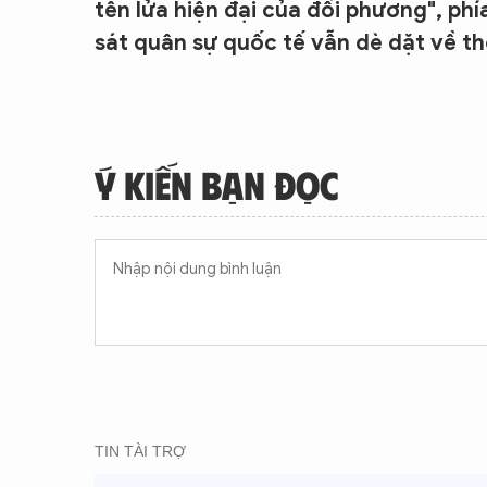
tên lửa hiện đại của đối phương", ph
sát quân sự quốc tế vẫn dè dặt về th
Ý KIẾN BẠN ĐỌC