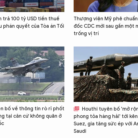
 trả 100 tỷ USD tiền thuế
Thượng viện Mỹ phê chuẩ
u phán quyết của Tòa án Tối
đốc CDC mới sau gần một 
trống vị trí
n bố về thông tin rò rỉ phốt
Houthi tuyên bố 'mở rộ
ng tại căn cứ không quân ở
phong tỏa hàng hải' tới kê
ốc
Suez, gia tăng sức ép với A
Saudi