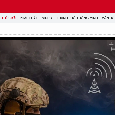
THẾ GIỚI
PHÁP LUẬT
VIDEO
THÀNH PHỐ THÔNG MINH
VĂN HÓA
MEDIA
NH TRỊ - XÃ HỘI
VIDEO
Đại hội Đảng
PODCAST
ÁP LUẬT
ẢNH
LONGFORM
N HÓA - GIẢI TRÍ
INFOGRAPHIC
NG Ở HÀ NỘI
LỊCH VẠN SỰ
LTIMEDIA
Podcast
Video
Ảnh
Infographic