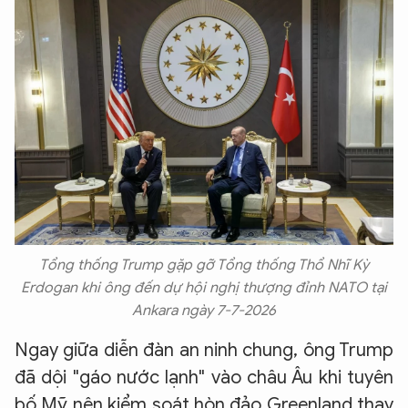
Tổng thống Trump gặp gỡ Tổng thống Thổ Nhĩ Kỳ
Erdogan khi ông đến dự hội nghị thượng đỉnh NATO tại
Ankara ngày 7-7-2026
Ngay giữa diễn đàn an ninh chung, ông Trump
đã dội "gáo nước lạnh" vào châu Âu khi tuyên
bố Mỹ nên kiểm soát hòn đảo Greenland thay