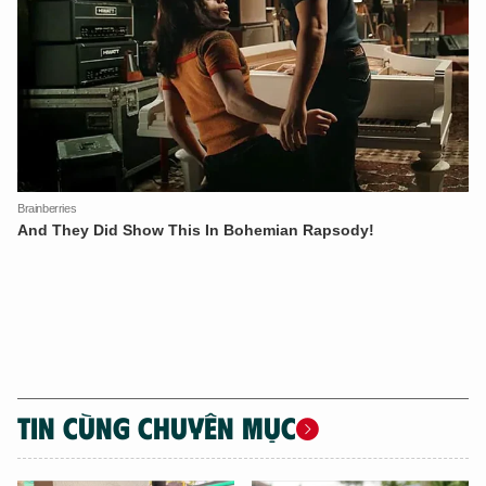
XIN CHÀO,
TÔI LÀ CHATBOT CỦA
Hãy hỏi tôi bất kỳ điều gì bạn cần biết về
An Ninh Thủ Đô nhé. Tôi sẵn sàng hỗ trợ!
TIN CÙNG CHUYÊN MỤC