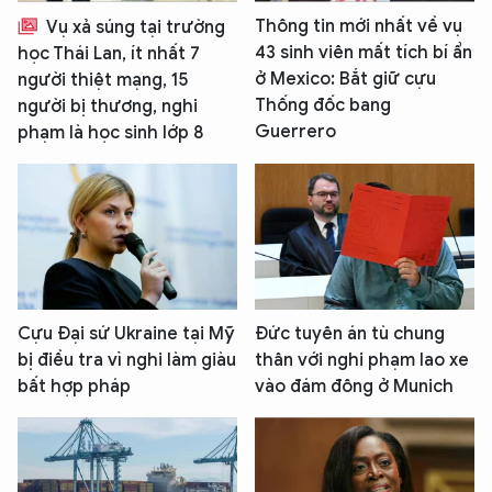
Thông tin mới nhất về vụ
Vụ xả súng tại trường
43 sinh viên mất tích bí ẩn
học Thái Lan, ít nhất 7
ở Mexico: Bắt giữ cựu
người thiệt mạng, 15
Thống đốc bang
người bị thương, nghi
Guerrero
phạm là học sinh lớp 8
Cựu Đại sứ Ukraine tại Mỹ
Đức tuyên án tù chung
bị điều tra vì nghi làm giàu
thân với nghi phạm lao xe
bất hợp pháp
vào đám đông ở Munich