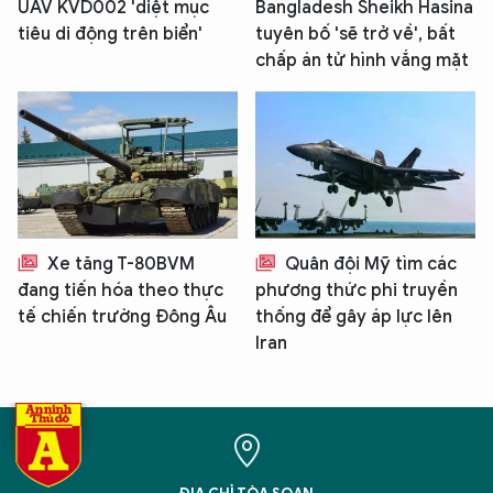
UAV KVD002 'diệt mục
Bangladesh Sheikh Hasina
tiêu di động trên biển'
tuyên bố 'sẽ trở về', bất
chấp án tử hình vắng mặt
Xe tăng T-80BVM
Quân đội Mỹ tìm các
đang tiến hóa theo thực
phương thức phi truyền
tế chiến trường Đông Âu
thống để gây áp lực lên
Iran