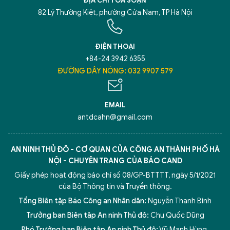
ĐỊA CHỈ TÒA SOẠN
82 Lý Thường Kiệt, phường Cửa Nam, TP Hà Nội
ĐIỆN THOẠI
+84-24 3942 6355
ĐƯỜNG DÂY NÓNG: 032 9907 579
EMAIL
antdcahn@gmail.com
AN NINH THỦ ĐÔ - CƠ QUAN CỦA CÔNG AN THÀNH PHỐ HÀ
NỘI - CHUYÊN TRANG CỦA BÁO CAND
Giấy phép hoạt động báo chí số 08/GP-BTTTT, ngày 5/1/2021
của Bộ Thông tin và Truyền thông.
Tổng Biên tập Báo Công an Nhân dân:
Nguyễn Thanh Bình
Trưởng ban Biên tập An ninh Thủ đô:
Chu Quốc Dũng
Phó Trưởng ban Biên tập An ninh Thủ đô:
Vũ Mạnh Hùng
,