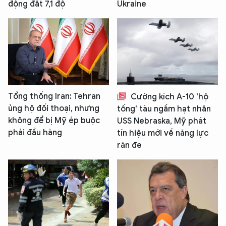
động đất 7,1 độ
Ukraine
Tổng thống Iran: Tehran
Cường kích A-10 'hộ
ủng hộ đối thoại, nhưng
tống' tàu ngầm hạt nhân
không để bị Mỹ ép buộc
USS Nebraska, Mỹ phát
phải đầu hàng
tín hiệu mới về năng lực
răn đe