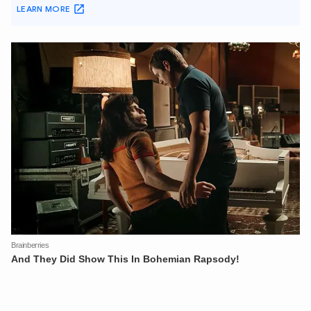
XIN CHÀO,
TÔI LÀ CHATBOT CỦA
Hãy hỏi tôi bất kỳ điều gì bạn cần biết về
An Ninh Thủ Đô nhé. Tôi sẵn sàng hỗ trợ!