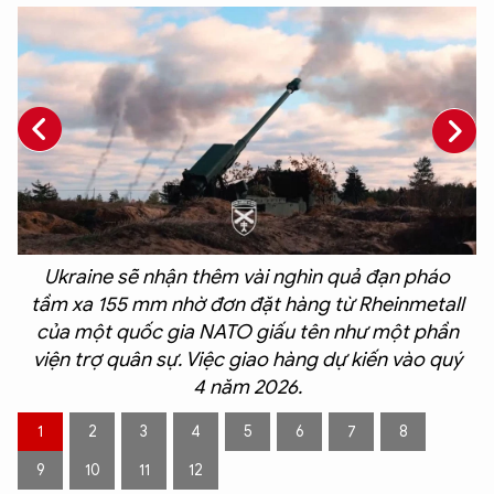
Ukraine sẽ nhận thêm vài nghìn quả đạn pháo
tầm xa 155 mm nhờ đơn đặt hàng từ Rheinmetall
t
của một quốc gia NATO giấu tên như một phần
viện trợ quân sự. Việc giao hàng dự kiến ​​vào quý
.
4 năm 2026.
1
2
3
4
5
6
7
8
9
10
11
12