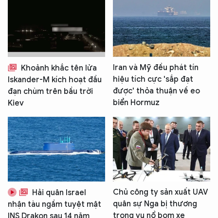
Iran và Mỹ đều phát tín
Khoảnh khắc tên lửa
hiệu tích cực 'sắp đạt
Iskander-M kích hoạt đầu
được' thỏa thuận về eo
đạn chùm trên bầu trời
biển Hormuz
Kiev
Chủ công ty sản xuất UAV
Hải quân Israel
quân sự Nga bị thương
nhận tàu ngầm tuyệt mật
trong vụ nổ bom xe
INS Drakon sau 14 năm