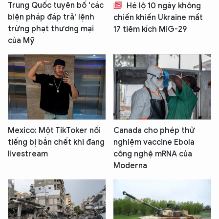
Trung Quốc tuyên bố 'các
Hé lộ 10 ngày không
biện pháp đáp trả' lệnh
chiến khiến Ukraine mất
trừng phạt thương mại
17 tiêm kích MiG-29
của Mỹ
XIN CHÀO,
TÔI LÀ CHATBOT CỦA
Hãy hỏi tôi bất kỳ điều gì bạn cần biết về
An Ninh Thủ Đô nhé. Tôi sẵn sàng hỗ trợ!
Mexico: Một TikToker nổi
Canada cho phép thử
tiếng bị bắn chết khi đang
nghiệm vaccine Ebola
livestream
công nghệ mRNA của
Moderna