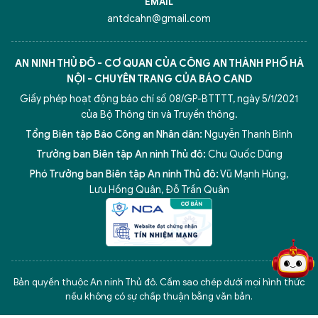
EMAIL
antdcahn@gmail.com
AN NINH THỦ ĐÔ - CƠ QUAN CỦA CÔNG AN THÀNH PHỐ HÀ
NỘI - CHUYÊN TRANG CỦA BÁO CAND
Giấy phép hoạt động báo chí số 08/GP-BTTTT, ngày 5/1/2021
của Bộ Thông tin và Truyền thông.
Tổng Biên tập Báo Công an Nhân dân:
Nguyễn Thanh Bình
Trưởng ban Biên tập An ninh Thủ đô:
Chu Quốc Dũng
Phó Trưởng ban Biên tập An ninh Thủ đô:
Vũ Mạnh Hùng
,
Lưu Hồng Quân
,
Đỗ Trần Quân
5 điểm nghẽn của Hà Nội
giải pháp xử lý điểm nghẽn của
Bản quyền thuộc An ninh Thủ đô. Cấm sao chép dưới mọi hình thức
nếu không có sự chấp thuận bằng văn bản.