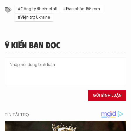
#Công ty Rheimetall
#Đạn pháo 155 mm
#Viện trợ Ukraine
Ý KIẾN BẠN ĐỌC
GỬI BÌNH LUẬN