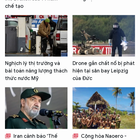
chế tạo
Nghịch lý thị trường và
Drone gắn chất nổ bị phát
bài toán năng lượng thách
hiện tại sân bay Leipzig
thức nước Mỹ
của Đức
Iran cảnh báo 'Thế
Cộng hòa Naoero -