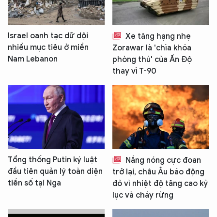
Israel oanh tạc dữ dội
Xe tăng hạng nhẹ
nhiều mục tiêu ở miền
Zorawar là 'chìa khóa
Nam Lebanon
phòng thủ' của Ấn Độ
thay vì T-90
Tổng thống Putin ký luật
Nắng nóng cực đoan
đầu tiên quản lý toàn diện
trở lại, châu Âu báo động
tiền số tại Nga
đỏ vì nhiệt độ tăng cao kỷ
lục và cháy rừng