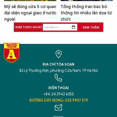
Mỹ sẽ đóng cửa 5 cơ quan
Tổng thống Iran bác bỏ
đại diện ngoại giao ở nước
thông tin nhiều lần dọa từ
ngoài
chức
XEM THEO NGÀY:
XEM THÊM
ĐỊA CHỈ TÒA SOẠN
82 Lý Thường Kiệt, phường Cửa Nam, TP Hà Nội
ĐIỆN THOẠI
+84-24 3942 6355
ĐƯỜNG DÂY NÓNG: 032 9907 579