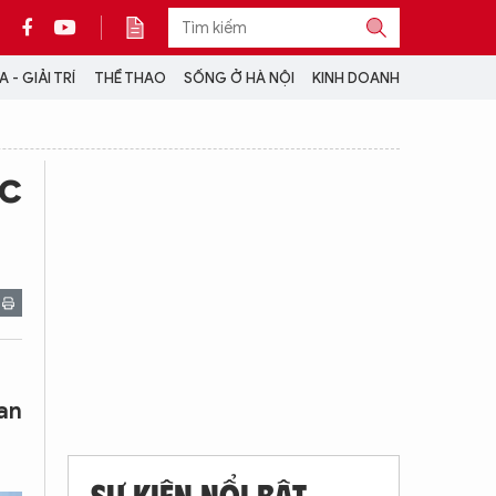
 - GIẢI TRÍ
THỂ THAO
SỐNG Ở HÀ NỘI
KINH DOANH
THÔNG TIN THÊM
ực
CỘNG TÁC VỚI ANTĐ
TRA CỨU XE
HOTLINE: 032 9907 579
tan
SỰ KIỆN NỔI BẬT