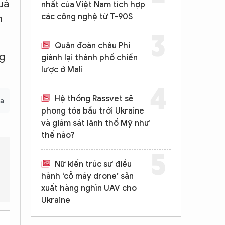
uá
nhất của Việt Nam tích hợp
các công nghệ từ T-90S
n
Quân đoàn châu Phi
ng
giành lại thành phố chiến
lược ở Mali
Hệ thống Rassvet sẽ
ua
phong tỏa bầu trời Ukraine
và giám sát lãnh thổ Mỹ như
thế nào?
Nữ kiến trúc sư điều
hành ‘cỗ máy drone’ sản
Trực thăng Mi-17 thuộc sở hữu của đơn vị quân đội nào?
Khu 
xuất hàng nghìn UAV cho
Ukraine