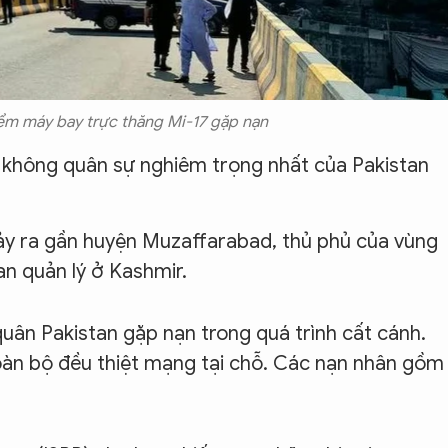
iểm máy bay trực thăng Mi-17 gặp nạn
g không quân sự nghiêm trọng nhất của Pakistan
 xảy ra gần huyện Muzaffarabad, thủ phủ của vùng
an quản lý ở Kashmir.
quân Pakistan gặp nạn trong quá trình cất cánh.
àn bộ đều thiệt mạng tại chỗ. Các nạn nhân gồm 