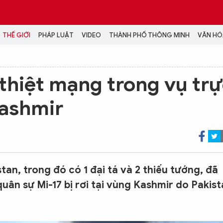
THẾ GIỚI
PHÁP LUẬT
VIDEO
THÀNH PHỐ THÔNG MINH
VĂN HÓA
MEDIA
 thiệt mạng trong vụ tr
NH TRỊ - XÃ HỘI
VIDEO
Kashmir
Đại hội Đảng
PODCAST
ÁP LUẬT
ẢNH
LONGFORM
N HÓA - GIẢI TRÍ
INFOGRAPHIC
NG Ở HÀ NỘI
LỊCH VẠN SỰ
LTIMEDIA
an, trong đó có 1 đại tá và 2 thiếu tướng, đã
Podcast
uân sự Mi-17 bị rơi tại vùng Kashmir do Pakis
Video
Ảnh
Infographic