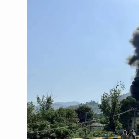
CON ĐƯỜNG KHỞI NGHIỆP