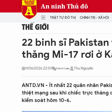
An ninh Thủ đô
TRẬT TỰ ĐÔ THỊ
CHÍNH TRỊ - XÃ HỘI
THẾ GIỚI
DANH MỤC
22 binh sĩ Pakistan
TRẬT TỰ ĐÔ THỊ
CHÍ
thăng Mi-17 rơi ở 
THẾ GIỚI
PH
Quân sự
11/06/2026 22:01
Thu Nguyên
0 bình luận
THÀNH PHỐ THÔNG MINH
VĂ
THỂ THAO
SỐ
KINH DOANH
MU
ANTD.VN - Ít nhất 22 quân nhân Pakist
thiệt mạng sau khi chiếc trực thăng q
kiểm soát hôm 10-6.