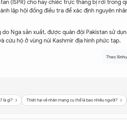
an (ISPR) cho hay chiếc trực thăng bị rơi trong q
thành lập hội đồng điều tra để xác định nguyên nhâ
ng do Nga sản xuất, được quân đội Pakistan sử dụ
và cứu hộ ở vùng núi Kashmir địa hình phức tạp.
Theo Xinh
 là gì?
Thiệt hại về nhân mạng cụ thể là bao nhiêu người?