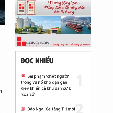
ĐỌC NHIỀU
Sai phạm 'chết người'
trong vụ nổ kho đạn gần
Kiev khiến cả khu dân cư bị
1
‘xóa sổ’
Báo Nga: Xe tăng T-1 mới