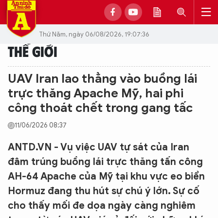
Thứ Năm, ngày 06/08/2026, 19:07:36
THẾ GIỚI
UAV Iran lao thẳng vào buồng lái
trực thăng Apache Mỹ, hai phi
công thoát chết trong gang tấc
11/06/2026 08:37
ANTD.VN - Vụ việc UAV tự sát của Iran
đâm trúng buồng lái trực thăng tấn công
AH-64 Apache của Mỹ tại khu vực eo biển
Hormuz đang thu hút sự chú ý lớn. Sự cố
cho thấy mối đe dọa ngày càng nghiêm