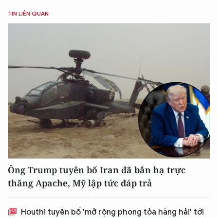
TIN LIÊN QUAN
Ông Trump tuyên bố Iran đã bắn hạ trực
XIN CHÀO,
thăng Apache, Mỹ lập tức đáp trả
TÔI LÀ CHATBOT CỦA
Houthi tuyên bố 'mở rộng phong tỏa hàng hải' tới