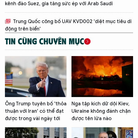
kênh đào Suez, gia tăng sức ép với Arab Saudi
Hãy hỏi tôi bất kỳ điều gì bạn cần biết về
An Ninh Thủ Đô nhé. Tôi sẵn sàng hỗ trợ!
Trung Quốc công bố UAV KVD002 'diệt mục tiêu di
động trên biển'
TIN CÙNG CHUYÊN MỤC
Ông Trump tuyên bố 'thỏa
Nga tập kích dữ dội Kiev,
thuận với Iran' có thể đạt
Ukraine không đánh chặn
được trong vài ngày tới
được tên lửa nào