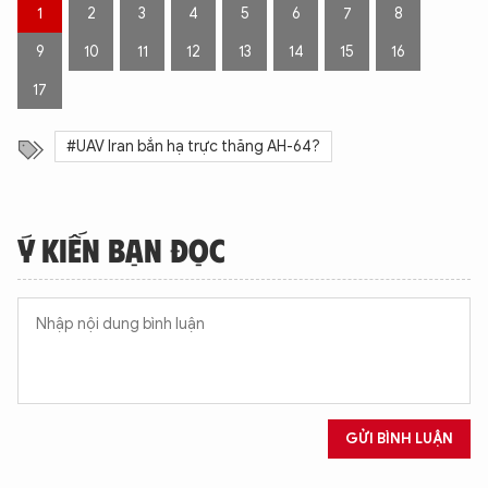
g
1
2
3
4
5
6
7
8
9
10
11
12
13
14
15
16
17
#UAV Iran bắn hạ trực thăng AH-64?
Ý KIẾN BẠN ĐỌC
GỬI BÌNH LUẬN