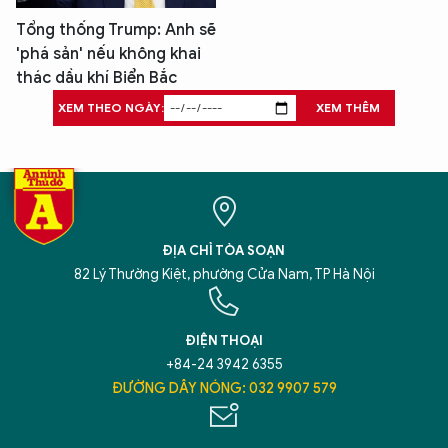
Tổng thống Trump: Anh sẽ
'phá sản' nếu không khai
thác dầu khí Biển Bắc
XEM THEO NGÀY:
XEM THÊM
ĐỊA CHỈ TÒA SOẠN
82 Lý Thường Kiệt, phường Cửa Nam, TP Hà Nội
ĐIỆN THOẠI
+84-24 3942 6355
ĐƯỜNG DÂY NÓNG: 032 9907 579