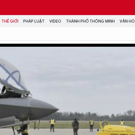
THẾ GIỚI
PHÁP LUẬT
VIDEO
THÀNH PHỐ THÔNG MINH
VĂN HÓA
MEDIA
NH TRỊ - XÃ HỘI
VIDEO
Đại hội Đảng
PODCAST
ÁP LUẬT
ẢNH
LONGFORM
N HÓA - GIẢI TRÍ
INFOGRAPHIC
NG Ở HÀ NỘI
LỊCH VẠN SỰ
LTIMEDIA
Podcast
Video
Ảnh
Infographic