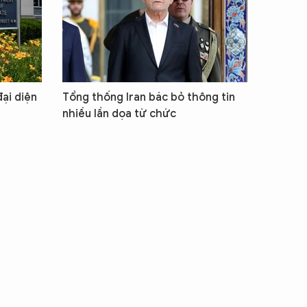
ại diện
Tổng thống Iran bác bỏ thông tin
nhiều lần dọa từ chức
IN CHÀO,
ÔI LÀ CHATBOT CỦA