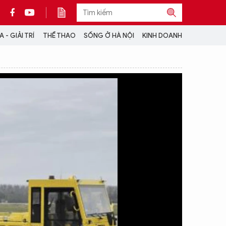
 - GIẢI TRÍ
THỂ THAO
SỐNG Ở HÀ NỘI
KINH DOANH
THÔNG TIN THÊM
CỘNG TÁC VỚI ANTĐ
TRA CỨU XE
HOTLINE: 032 9907 579