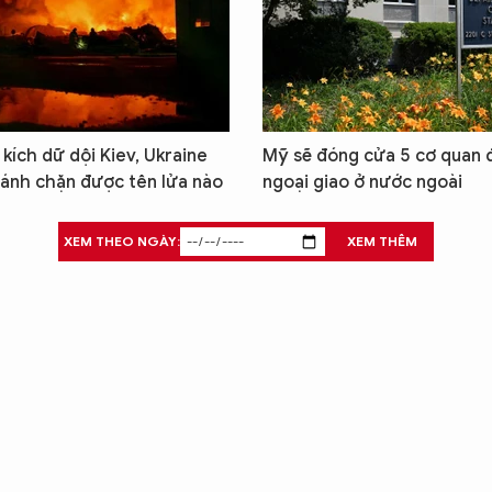
kích dữ dội Kiev, Ukraine
Mỹ sẽ đóng cửa 5 cơ quan đ
ánh chặn được tên lửa nào
ngoại giao ở nước ngoài
XEM THEO NGÀY:
XEM THÊM
X
T