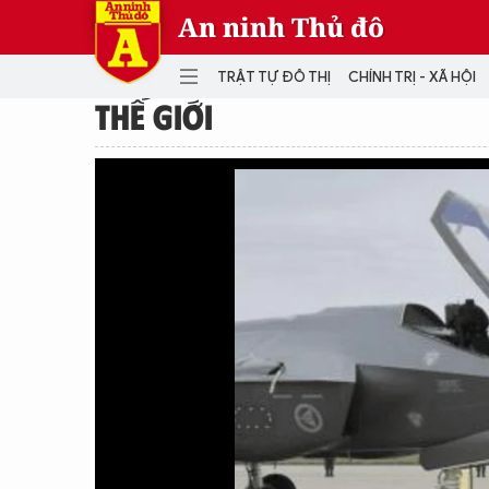
An ninh Thủ đô
TRẬT TỰ ĐÔ THỊ
CHÍNH TRỊ - XÃ HỘI
THẾ GIỚI
DANH MỤC
TRẬT TỰ ĐÔ THỊ
CHÍ
THẾ GIỚI
PH
Quân sự
THÀNH PHỐ THÔNG MINH
VĂ
THỂ THAO
SỐ
KINH DOANH
MU