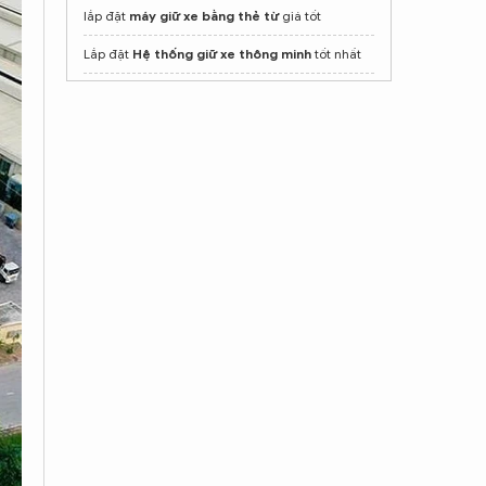
lắp đặt
máy giữ xe bằng thẻ từ
giá tốt
Lắp đặt
Hệ thống giữ xe thông minh
tốt nhất
https://trungtammuasam.vn/may-rua-xe-
cao-ap-1-pha.html
Hệ thống đỗ xe thông minh dạng xếp hình
cung cấp
ống nhựa lõi thép chịu nhiệt
giá rẻ
motor cổng tự động
Bộ đếm chiều dài Togoshi 3:10-5H1M
công ty
giá trần xuyên sáng
Mẫu
Tủ bếp gỗ tự nhiên
đẹp, cao cấp
Máy phun sơn
chính hãng
Máy công nghiệp Kumisai