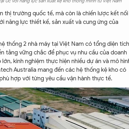
tại Úc với năng lực sản xuất kệ kho thông minh từ Việt Nam
n thị trường quốc tế, mà còn là chiến lược kết nối
với năng lực thiết kế, sản xuất và cung ứng của
ệ thống 2 nhà máy tại Việt Nam có tổng diện tíc
n tảng vững chắc để phục vụ nhu cầu của doanh
 lớn, kinh nghiệm thực hiện nhiều dự án và mô hìn
atech Australia mang đến các hệ thống kệ kho có
à phù hợp với từng yêu cầu vận hành thực tế.