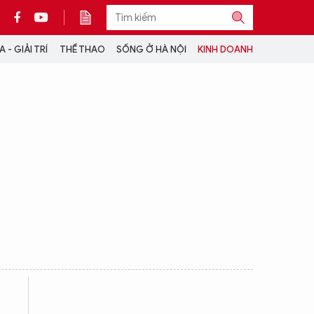
 - GIẢI TRÍ
THỂ THAO
SỐNG Ở HÀ NỘI
KINH DOANH
THÔNG TIN THÊM
CỘNG TÁC VỚI ANTĐ
TRA CỨU XE
HOTLINE: 032 9907 579