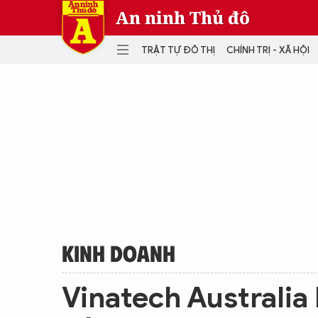
An ninh Thủ đô
TRẬT TỰ ĐÔ THỊ
CHÍNH TRỊ - XÃ HỘI
DANH MỤC
TRẬT TỰ ĐÔ THỊ
CHÍ
THẾ GIỚI
PH
Quân sự
THÀNH PHỐ THÔNG MINH
VĂ
THỂ THAO
SỐ
KINH DOANH
MU
KINH DOANH
Vinatech Australia