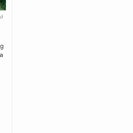
mô
ng
ia