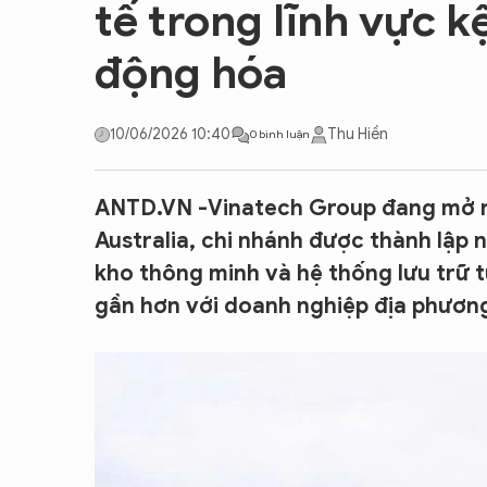
tế trong lĩnh vực 
CON ĐƯỜNG KHỞI NGHIỆP
động hóa
10/06/2026 10:40
Thu Hiền
0 bình luận
ANTD.VN -Vinatech Group đang mở rộ
Australia, chi nhánh được thành lập 
kho thông minh và hệ thống lưu trữ 
gần hơn với doanh nghiệp địa phươn