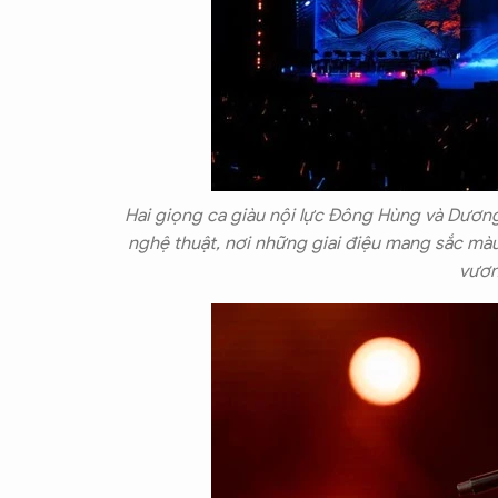
Hai giọng ca giàu nội lực Đông Hùng và Dươn
nghệ thuật, nơi những giai điệu mang sắc màu
vươn