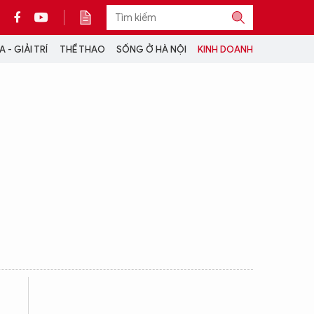
 - GIẢI TRÍ
THỂ THAO
SỐNG Ở HÀ NỘI
KINH DOANH
THÔNG TIN THÊM
CỘNG TÁC VỚI ANTĐ
TRA CỨU XE
HOTLINE: 032 9907 579