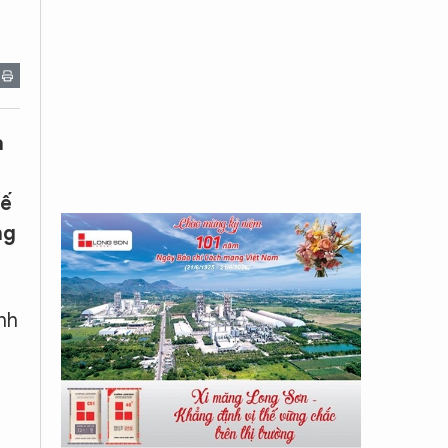
a
hế
ng
nh