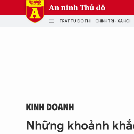
An ninh Thủ đô
TRẬT TỰ ĐÔ THỊ
CHÍNH TRỊ - XÃ HỘI
DANH MỤC
TRẬT TỰ ĐÔ THỊ
CHÍ
THẾ GIỚI
PH
Quân sự
THÀNH PHỐ THÔNG MINH
VĂ
THỂ THAO
SỐ
KINH DOANH
MU
KINH DOANH
Những khoảnh khắc