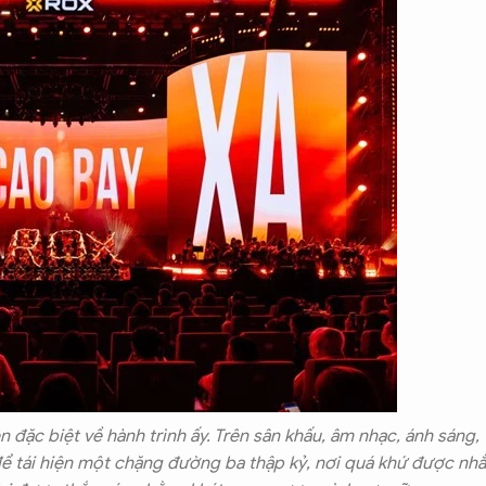
ặc biệt về hành trình ấy. Trên sân khấu, âm nhạc, ánh sáng,
để tái hiện một chặng đường ba thập kỷ, nơi quá khứ được nh