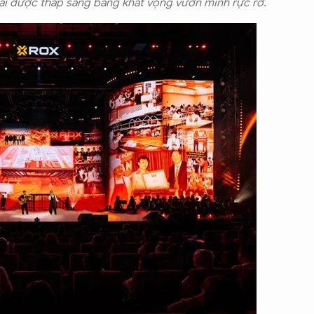
 lai được thắp sáng bằng khát vọng vươn mình rực rỡ.