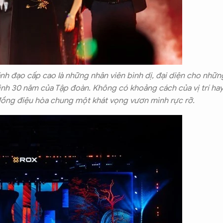
nh đạo cấp cao là những nhân viên bình dị, đại diện cho nhữn
ình 30 năm của Tập đoàn. Không có khoảng cách của vị trí ha
ồng điệu hòa chung một khát vọng vươn mình rực rỡ.