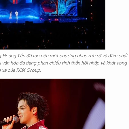
g Hoàng Yến đã tạo nên một chương nhạc rực rỡ và đậm chất
 văn hóa đa dạng phản chiếu tinh thần hội nhập và khát vọng
 xa của ROX Group.