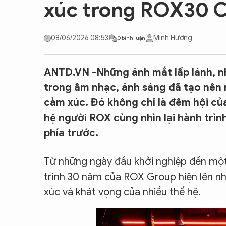
xúc trong ROX30 
CON ĐƯỜNG KHỞI NGHIỆP
08/06/2026 08:53
Minh Hương
0 bình luận
ANTD.VN -Những ánh mắt lấp lánh, nh
trong âm nhạc, ánh sáng đã tạo nên
cảm xúc. Đó không chỉ là đêm hội của
hệ người ROX cùng nhìn lại hành trì
phía trước.
Từ những ngày đầu khởi nghiệp đến một
trình 30 năm của ROX Group hiện lên n
xúc và khát vọng của nhiều thế hệ.