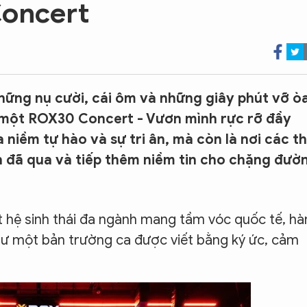
Concert
ững nụ cười, cái ôm và những giây phút vỡ ò
 một ROX30 Concert - Vươn mình rực rỡ đầy
 niềm tự hào và sự tri ân, mà còn là nơi các t
nh đã qua và tiếp thêm niềm tin cho chặng đườ
 hệ sinh thái đa ngành mang tầm vóc quốc tế, hà
hư một bản trường ca được viết bằng ký ức, cảm