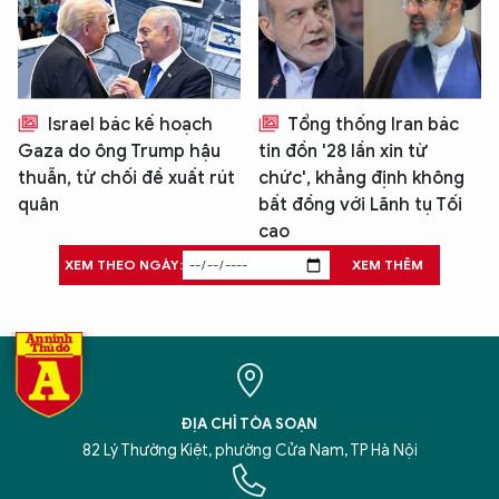
Israel bác kế hoạch
Tổng thống Iran bác
Gaza do ông Trump hậu
tin đồn '28 lần xin từ
thuẫn, từ chối đề xuất rút
chức', khẳng định không
quân
bất đồng với Lãnh tụ Tối
cao
XEM THEO NGÀY:
XEM THÊM
ĐỊA CHỈ TÒA SOẠN
82 Lý Thường Kiệt, phường Cửa Nam, TP Hà Nội