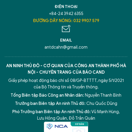
ĐIỆN THOẠI
+84-24 3942 6355
ĐƯỜNG DÂY NÓNG: 032 9907 579
EMAIL
antdcahn@gmail.com
AN NINH THỦ ĐÔ - CƠ QUAN CỦA CÔNG AN THÀNH PHỐ HÀ
NỘI - CHUYÊN TRANG CỦA BÁO CAND
Giấy phép hoạt động báo chí số 08/GP-BTTTT, ngày 5/1/2021
của Bộ Thông tin và Truyền thông.
Tổng Biên tập Báo Công an Nhân dân:
Nguyễn Thanh Bình
Trưởng ban Biên tập An ninh Thủ đô:
Chu Quốc Dũng
Phó Trưởng ban Biên tập An ninh Thủ đô:
Vũ Mạnh Hùng
,
Lưu Hồng Quân
,
Đỗ Trần Quân
5 điểm nghẽn của Hà Nội
giải pháp xử lý điểm nghẽn của