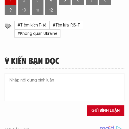
1
2
3
4
5
6
7
8
9
10
11
12
#Tiêm kích F-16
#Tên lửa IRIS-T
#Không quân Ukraine
Ý KIẾN BẠN ĐỌC
GỬI BÌNH LUẬN