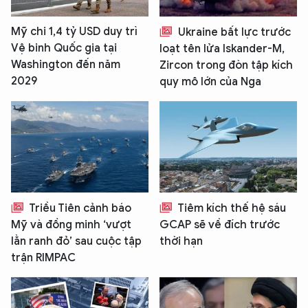
Mỹ chi 1,4 tỷ USD duy trì
Ukraine bất lực trước
Vệ binh Quốc gia tại
loạt tên lửa Iskander-M,
Washington đến năm
Zircon trong đòn tập kích
2029
quy mô lớn của Nga
Triều Tiên cảnh báo
Tiêm kích thế hệ sáu
Mỹ và đồng minh ‘vượt
GCAP sẽ về đích trước
lằn ranh đỏ’ sau cuộc tập
thời hạn
trận RIMPAC