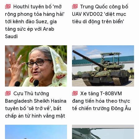
Houthi tuyên bố 'mở
Trung Quốc công bố
rộng phong tỏa hàng hải'
UAV KVD002 'diệt mục
tới kênh đào Suez, gia
tiêu di động trên biển'
tăng sức ép với Arab
Saudi
XIN CHÀO,
TÔI LÀ CHATBOT CỦA
Hãy hỏi tôi bất kỳ điều gì bạn cần biết về
Cựu Thủ tướng
Xe tăng T-80BVM
An Ninh Thủ Đô nhé. Tôi sẵn sàng hỗ trợ!
Bangladesh Sheikh Hasina
đang tiến hóa theo thực
tuyên bố 'sẽ trở về', bất
tế chiến trường Đông Âu
chấp án tử hình vắng mặt