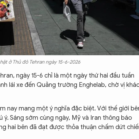
ật ở Thủ đô Tehran ngày 15-6-2026
Tehran, ngày 15-6 chỉ là một ngày thứ hai đầu tuần
 anh lái xe đến Quảng trường Enghelab, chờ vị khá
m nay mang một ý nghĩa đặc biệt. Với thế giới bê
ú ý. Sáng sớm cùng ngày, Mỹ và Iran thông báo
ùng hai bên đã đạt được thỏa thuận chấm dứt chiế