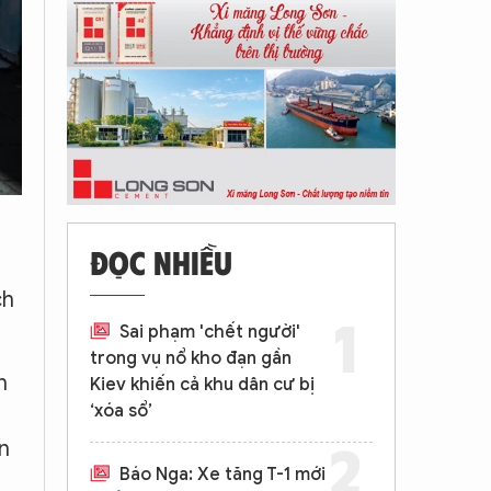
ĐỌC NHIỀU
ch
Sai phạm 'chết người'
trong vụ nổ kho đạn gần
n
Kiev khiến cả khu dân cư bị
‘xóa sổ’
n
Báo Nga: Xe tăng T-1 mới