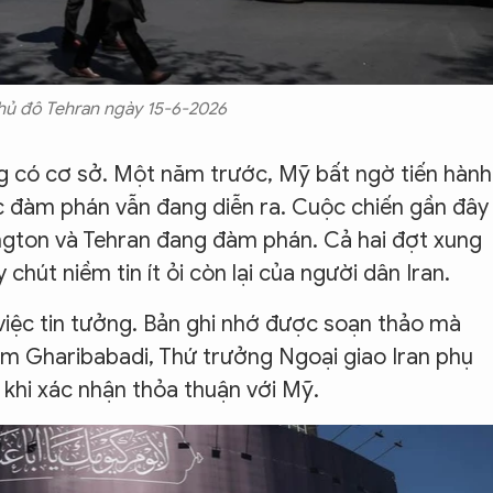
ủ đô Tehran ngày 15-6-2026
g có cơ sở. Một năm trước, Mỹ bất ngờ tiến hành
c đàm phán vẫn đang diễn ra. Cuộc chiến gần đây
ngton và Tehran đang đàm phán. Cả hai đợt xung
chút niềm tin ít ỏi còn lại của người dân Iran.
việc tin tưởng. Bản ghi nhớ được soạn thảo mà
em Gharibabadi, Thứ trưởng Ngoại giao Iran phụ
i khi xác nhận thỏa thuận với Mỹ.