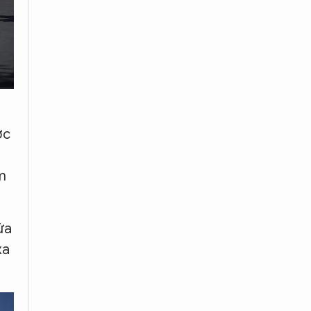
ợc
m
ứa
xa