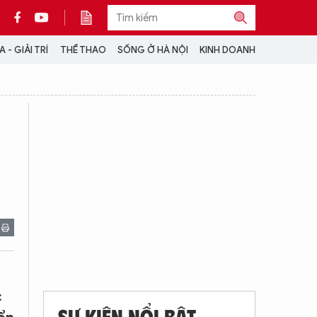
 - GIẢI TRÍ
THỂ THAO
SỐNG Ở HÀ NỘI
KINH DOANH
THÔNG TIN THÊM
CỘNG TÁC VỚI ANTĐ
TRA CỨU XE
HOTLINE: 032 9907 579
c
SỰ KIỆN NỔI BẬT