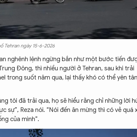
ố Tehran ngày 15-6-2026
 hoan nghênh lệnh ngừng bắn như một bước tiến đư
rung Đông, thì nhiều người ở Tehran, sau khi trải
el trong suốt năm qua, lại thấy khó có thể yên tâ
g tôi đã trải qua, họ sẽ hiểu rằng chỉ những lời h
hực sự”, Reza nói. “Nói đến ăn mừng thì có vẻ quá 
ống của mình”.