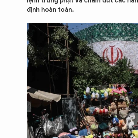
lệnh trừng phạt và chấm dứt các hành
CON ĐƯỜNG KHỞI NGHIỆP
định hoàn toàn.