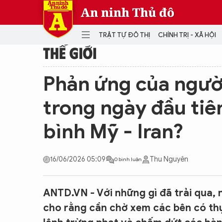
An ninh Thủ đô
TRẬT TỰ ĐÔ THỊ
CHÍNH TRỊ - XÃ HỘI
THẾ GIỚI
DANH MỤC
Phản ứng của người
TRẬT TỰ ĐÔ THỊ
CHÍ
trong ngày đầu tiê
THẾ GIỚI
PH
bình Mỹ - Iran?
Quân sự
THÀNH PHỐ THÔNG MINH
VĂ
THỂ THAO
SỐ
16/06/2026 05:09
Thu Nguyên
0 bình luận
KINH DOANH
MU
ANTD.VN - Với những gì đã trải qua, 
cho rằng cần chờ xem các bên có thự