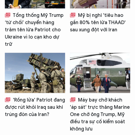
Tổng thống Mỹ Trump
Mỹ bị nghi 'tiêu hao
‘từ chối’ chuyển hàng
gần 80% tên lửa THAAD'
trăm tên lửa Patriot cho
sau xung đột với Iran
Ukraine vì lo cạn kho dự
trữ
'Rồng lửa' Patriot đang
Máy bay chở khách
được rút khỏi Iraq sau khi
'áp sát' trực thăng Marine
trúng đòn của Iran?
One chở ông Trump, Mỹ
điều tra sự cố kiểm soát
không lưu