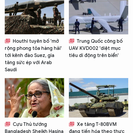
Houthi tuyên bố 'mở
Trung Quốc công bố
rộng phong tỏa hàng hải'
UAV KVD002 'diệt mục
tới kênh đào Suez, gia
tiêu di động trên biển'
tăng sức ép với Arab
Saudi
Cựu Thủ tướng
Xe tăng T-80BVM
Bangladesh Sheikh Hasina
đang tiến hóa theo thực