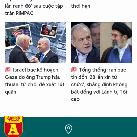
lằn ranh đỏ’ sau cuộc tập
thời hạn
trận RIMPAC
Israel bác kế hoạch
Tổng thống Iran bác
Gaza do ông Trump hậu
tin đồn '28 lần xin từ
thuẫn, từ chối đề xuất rút
chức', khẳng định không
quân
bất đồng với Lãnh tụ Tối
cao