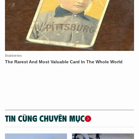
XIN CHÀO,
TÔI LÀ CHATBOT CỦA
Hãy hỏi tôi bất kỳ điều gì bạn cần biết về
An Ninh Thủ Đô nhé. Tôi sẵn sàng hỗ trợ!
TIN CÙNG CHUYÊN MỤC