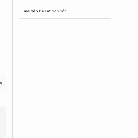
mái xếp Đà Lạt
đẹp bền
A
c thực thi luật này?
Mức phạt 10% doanh thu có đủ sức răn đe 