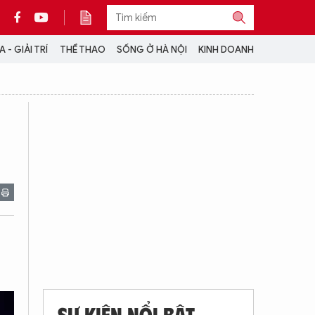
 - GIẢI TRÍ
THỂ THAO
SỐNG Ở HÀ NỘI
KINH DOANH
THÔNG TIN THÊM
CỘNG TÁC VỚI ANTĐ
TRA CỨU XE
HOTLINE: 032 9907 579
SỰ KIỆN NỔI BẬT