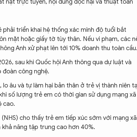
t nạt trực tuyến, nội dung độc hại và thuật toán
phải triển khai hệ thống xác minh độ tuổi bắt
n mặt hoặc giấy tờ tùy thân. Nếu vi phạm, các n
thông Anh xử phạt lên tới 10% doanh thu toàn cầu
2026, sau khi Quốc hội Anh thông qua dự luật và
p đoàn công nghệ.
o âu và tự làm hại bản thân ở trẻ vị thành niên tạ
hi số lượng trẻ em có thời gian sử dụng mạng xã
ệ cao.
 (NHS) cho thấy trẻ em tiếp xúc sớm với mạng xã
ảm khả năng tập trung cao hơn 40%.