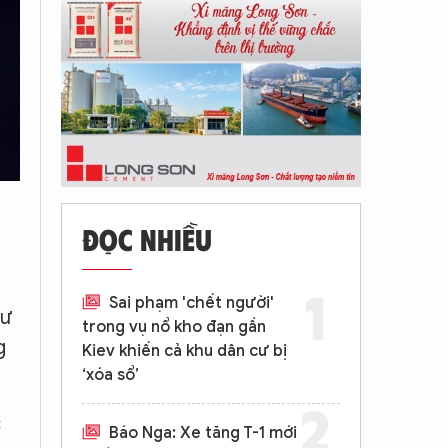
ĐỌC NHIỀU
Sai phạm 'chết người'
hư
trong vụ nổ kho đạn gần
g
Kiev khiến cả khu dân cư bị
‘xóa sổ’
c
Báo Nga: Xe tăng T-1 mới