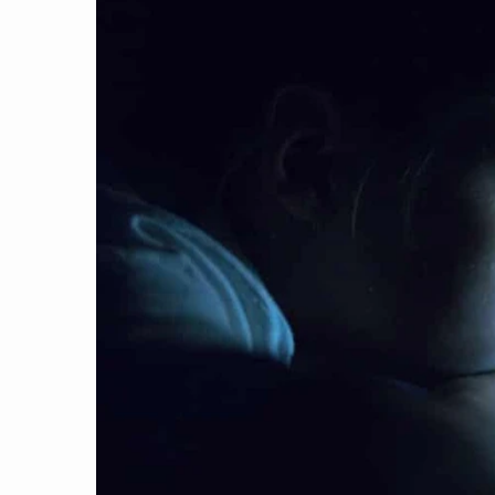
CON ĐƯỜNG KHỞI NGHIỆP