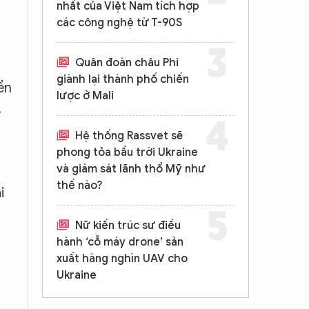
nhất của Việt Nam tích hợp
các công nghệ từ T-90S
Quân đoàn châu Phi
giành lại thành phố chiến
ền
lược ở Mali
.
Hệ thống Rassvet sẽ
phong tỏa bầu trời Ukraine
và giám sát lãnh thổ Mỹ như
thế nào?
i
Nữ kiến trúc sư điều
hành ‘cỗ máy drone’ sản
xuất hàng nghìn UAV cho
Ukraine