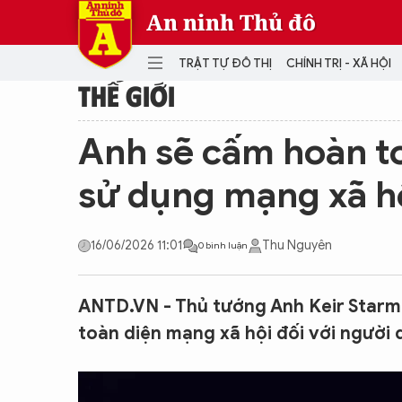
An ninh Thủ đô
TRẬT TỰ ĐÔ THỊ
CHÍNH TRỊ - XÃ HỘI
THẾ GIỚI
DANH MỤC
Anh sẽ cấm hoàn to
TRẬT TỰ ĐÔ THỊ
CHÍ
sử dụng mạng xã h
THẾ GIỚI
PH
Quân sự
16/06/2026 11:01
Thu Nguyên
0 bình luận
THÀNH PHỐ THÔNG MINH
VĂ
THỂ THAO
SỐ
KINH DOANH
MU
ANTD.VN - Thủ tướng Anh Keir Starm
toàn diện mạng xã hội đối với người 