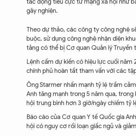
tác động tiêu cực từ mạng xã hội như bắ
gây nghiện.
Theo dự thảo, các công ty công nghệ sẽ 
buộc, sử dụng công nghệ nhận diện khuô
tảng có thể bị Cơ quan Quản lý Truyền 
Lệnh cấm dự kiến có hiệu lực cuối năm 
chính phủ hoàn tất tham vấn với các tậ
Ông Starmer nhấn mạnh tỷ lệ trầm cảm, l
Anh tăng mạnh trong 5 năm qua, trong k
hội trung bình hơn 3 giờ/ngày chiếm tỷ l
Báo cáo của Cơ quan Y tế Quốc gia Anh
hội có nguy cơ rối loạn giấc ngủ và gi