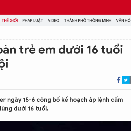
THẾ GIỚI
PHÁP LUẬT
VIDEO
THÀNH PHỐ THÔNG MINH
VĂN HÓA
MEDIA
àn trẻ em dưới 16 tuổi
NH TRỊ - XÃ HỘI
VIDEO
ội
Đại hội Đảng
PODCAST
ÁP LUẬT
ẢNH
LONGFORM
N HÓA - GIẢI TRÍ
INFOGRAPHIC
NG Ở HÀ NỘI
LỊCH VẠN SỰ
LTIMEDIA
er ngày 15-6 công bố kế hoạch áp lệnh cấm
Podcast
dùng dưới 16 tuổi.
Video
Ảnh
Infographic