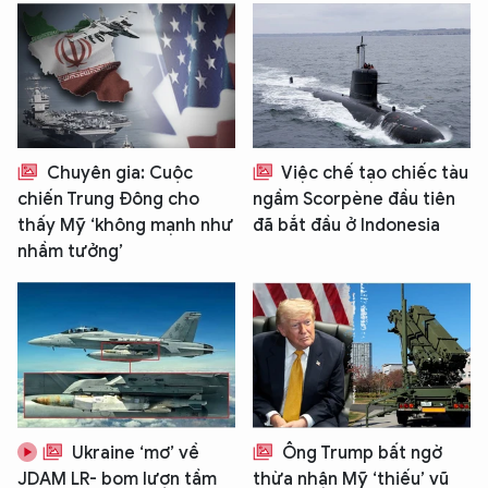
Chuyên gia: Cuộc
Việc chế tạo chiếc tàu
chiến Trung Đông cho
ngầm Scorpène đầu tiên
thấy Mỹ ‘không mạnh như
đã bắt đầu ở Indonesia
nhầm tưởng’
Ukraine ‘mơ’ về
Ông Trump bất ngờ
JDAM LR- bom lượn tầm
thừa nhận Mỹ ‘thiếu’ vũ
XIN CHÀO,