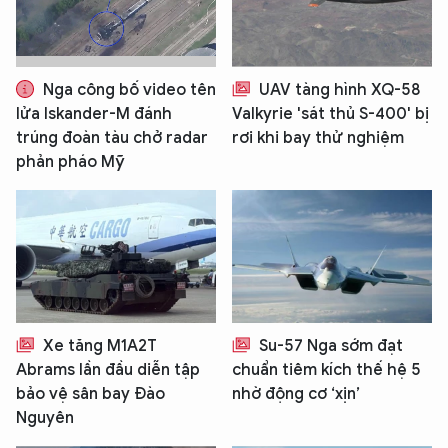
Nga công bố video tên
UAV tàng hình XQ-58
lửa Iskander-M đánh
Valkyrie 'sát thủ S-400' bị
trúng đoàn tàu chở radar
rơi khi bay thử nghiệm
phản pháo Mỹ
Xe tăng M1A2T
Su-57 Nga sớm đạt
Abrams lần đầu diễn tập
chuẩn tiêm kích thế hệ 5
bảo vệ sân bay Đào
nhờ động cơ ‘xịn’
Nguyên