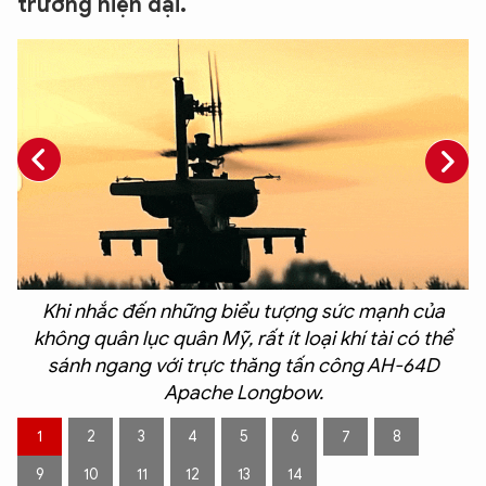
trường hiện đại.
w
Khi nhắc đến những biểu tượng sức mạnh của
không quân lục quân Mỹ, rất ít loại khí tài có thể
sánh ngang với trực thăng tấn công AH-64D
Apache Longbow.
1
2
3
4
5
6
7
8
9
10
11
12
13
14