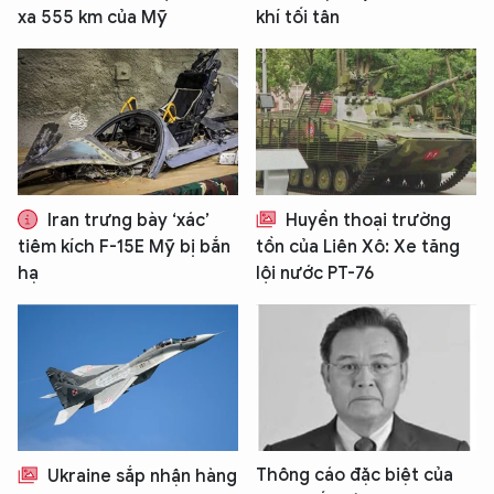
xa 555 km của Mỹ
khí tối tân
TÔI LÀ CHATBOT CỦA
Hãy hỏi tôi bất kỳ điều gì bạn cần biết về
An Ninh Thủ Đô nhé. Tôi sẵn sàng hỗ trợ!
Iran trưng bày ‘xác’
Huyền thoại trường
tiêm kích F-15E Mỹ bị bắn
tồn của Liên Xô: Xe tăng
hạ
lội nước PT-76
Thông cáo đặc biệt của
Ukraine sắp nhận hàng