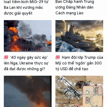
Ban Chấp hành Trung
loạt tiêm kích MiG-29 từ
ương Đảng Nhân dân
Ba Lan khi vướng mắc
Cách mạng Lào
được giải quyết
‘40 ngày gây sức ép’
Hạm đội lớp Trump của
lên Nga, Ukraine thực sự
Mỹ có thể 'ngốn' gần 300
đã đạt được những gì?
tỷ USD để chế tạo