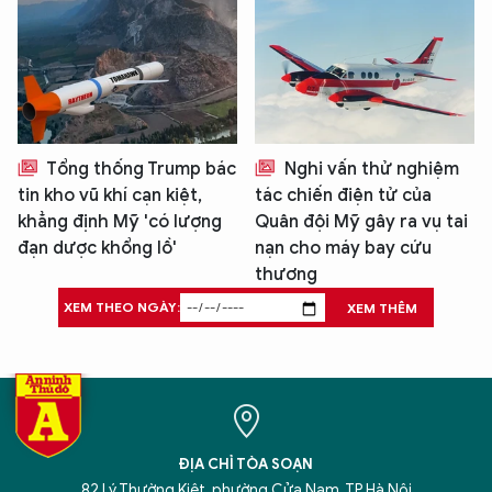
Tổng thống Trump bác
Nghi vấn thử nghiệm
tin kho vũ khí cạn kiệt,
tác chiến điện tử của
khẳng định Mỹ 'có lượng
Quân đội Mỹ gây ra vụ tai
đạn dược khổng lồ'
nạn cho máy bay cứu
thương
XEM THEO NGÀY:
XEM THÊM
ĐỊA CHỈ TÒA SOẠN
82 Lý Thường Kiệt, phường Cửa Nam, TP Hà Nội