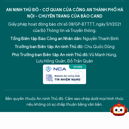
AN NINH THỦ ĐÔ - CƠ QUAN CỦA CÔNG AN THÀNH PHỐ HÀ
NỘI - CHUYÊN TRANG CỦA BÁO CAND
Giấy phép hoạt động báo chí số 08/GP-BTTTT, ngày 5/1/2021
của Bộ Thông tin và Truyền thông.
Tổng Biên tập Báo Công an Nhân dân:
Nguyễn Thanh Bình
Trưởng ban Biên tập An ninh Thủ đô:
Chu Quốc Dũng
Phó Trưởng ban Biên tập An ninh Thủ đô:
Vũ Mạnh Hùng
,
Lưu Hồng Quân
,
Đỗ Trần Quân
5 điểm nghẽn của Hà Nội
giải pháp xử lý điểm nghẽn của
Bản quyền thuộc An ninh Thủ đô. Cấm sao chép dưới mọi hình thức
nếu không có sự chấp thuận bằng văn bản.