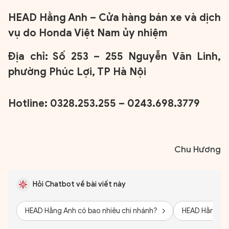
Hãy hỏi tôi bất kỳ điều gì bạn cần biết về
HEAD Hằng Anh – Cửa hàng bán xe và dịch
An Ninh Thủ Đô nhé. Tôi sẵn sàng hỗ trợ!
vụ do Honda Việt Nam ủy nhiệm
Địa chỉ: Số 253 – 255 Nguyễn Văn Linh,
phường Phúc Lợi, TP Hà Nội
Hotline: 0328.253.255 – 0243.698.3779
Chu Hương
Hỏi Chatbot về bài viết này
HEAD Hằng Anh có bao nhiêu chi nhánh?
HEAD Hằng An