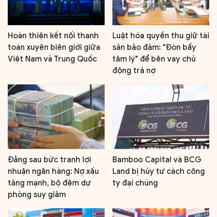
Hoàn thiện kết nối thanh
Luật hóa quyền thu giữ tài
toán xuyên biên giới giữa
sản bảo đảm: "Đòn bẩy
Việt Nam và Trung Quốc
tâm lý" để bên vay chủ
động trả nợ
Đằng sau bức tranh lợi
Bamboo Capital và BCG
nhuận ngân hàng: Nợ xấu
Land bị hủy tư cách công
tăng mạnh, bộ đệm dự
ty đại chúng
phòng suy giảm