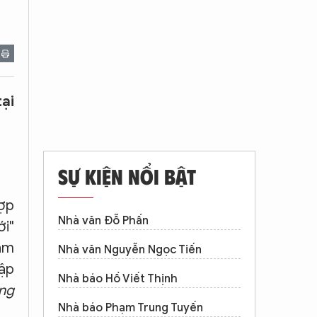
tại
g
SỰ KIỆN NỔI BẬT
ợp
Nhà văn Đỗ Phấn
ới"
ám
Nhà văn Nguyễn Ngọc Tiến
tập
Nhà báo Hồ Viết Thịnh
ng
Nhà báo Phạm Trung Tuyến