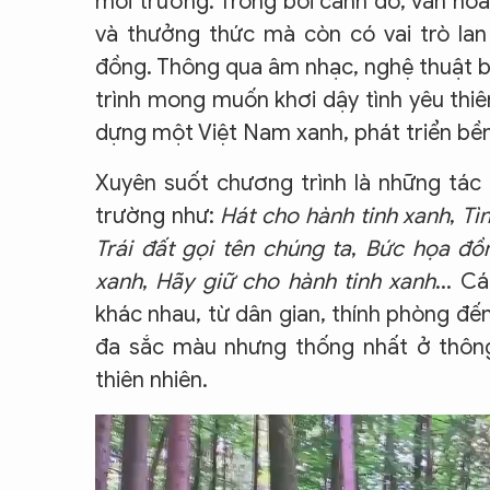
môi trường. Trong bối cảnh đó, văn hó
và thưởng thức mà còn có vai trò lan
đồng. Thông qua âm nhạc, nghệ thuật b
trình mong muốn khơi dậy tình yêu thiê
dựng một Việt Nam xanh, phát triển bề
Xuyên suốt chương trình là những tác
trường như:
Hát cho hành tinh xanh
,
Tì
Trái đất gọi tên chúng ta
,
Bức họa đồ
xanh
,
Hãy giữ cho hành tinh xanh
... 
khác nhau, từ dân gian, thính phòng đế
đa sắc màu nhưng thống nhất ở thông 
thiên nhiên.