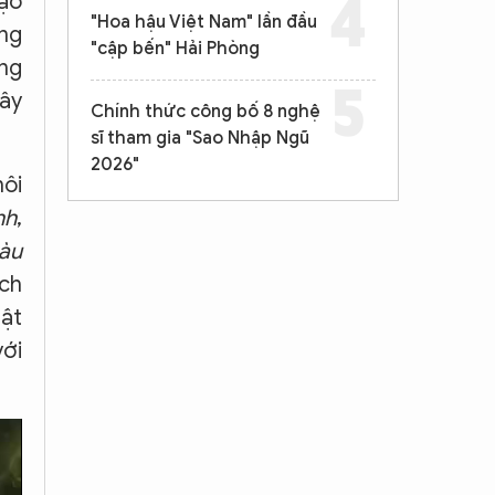
tạo
"Hoa hậu Việt Nam" lần đầu
ộng
"cập bến" Hải Phòng
ơng
xây
Chính thức công bố 8 nghệ
sĩ tham gia "Sao Nhập Ngũ
2026"
môi
nh
,
àu
ách
uật
với