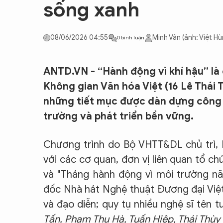
sống xanh
CON ĐƯỜNG KHỞI NGHIỆP
08/06/2026 04:55
Minh Vân (ảnh: Việt H
0 bình luận
ANTD.VN - “Hành động vì khí hậu” là 
Không gian Văn hóa Việt (16 Lê Thái T
những tiết mục được dàn dựng công 
trường và phát triển bền vững.
Chương trình do Bộ VHTT&DL chủ trì,
với các cơ quan, đơn vị liên quan tổ c
và "Tháng hành động vì môi trường 
đốc Nhà hát Nghệ thuật Đương đại Việt
và đạo diễn; quy tụ nhiều nghệ sĩ tên t
Tấn, Phạm Thu Hà, Tuấn Hiệp, Thái Thùy