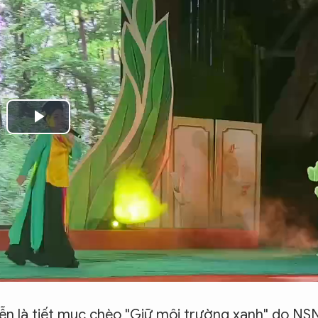
Play
Video
n là tiết mục chèo "Giữ môi trường xanh" do N