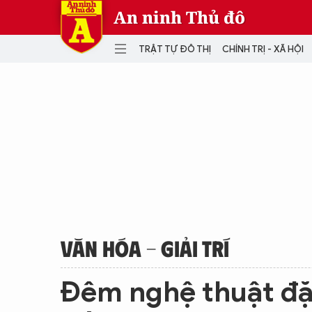
An ninh Thủ đô
TRẬT TỰ ĐÔ THỊ
CHÍNH TRỊ - XÃ HỘI
DANH MỤC
TRẬT TỰ ĐÔ THỊ
CHÍ
THẾ GIỚI
PH
Quân sự
THÀNH PHỐ THÔNG MINH
VĂ
THỂ THAO
SỐ
KINH DOANH
MU
VĂN HÓA - GIẢI TRÍ
Đêm nghệ thuật đặc