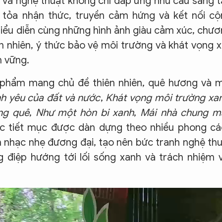
a và nghệ thuật không chỉ đáp ứng nhu cầu sáng 
 tỏa nhận thức, truyền cảm hứng và kết nối c
iểu diễn cùng những hình ảnh giàu cảm xúc, chư
n nhiên, ý thức bảo vệ môi trường và khát vọng 
n vững.
 phẩm mang chủ đề thiên nhiên, quê hương và 
nh yêu của đất và nước
,
Khát vọng môi trường xa
ng quê
,
Như một hòn bi xanh
,
Mái nhà chung m
Các tiết mục được dàn dựng theo nhiều phong c
n nhạc nhẹ đương đại, tạo nên bức tranh nghệ th
điệp hướng tới lối sống xanh và trách nhiệm 