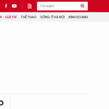
 - GIẢI TRÍ
THỂ THAO
SỐNG Ở HÀ NỘI
KINH DOANH
THÔNG TIN THÊM
CỘNG TÁC VỚI ANTĐ
TRA CỨU XE
HOTLINE: 032 9907 579
p