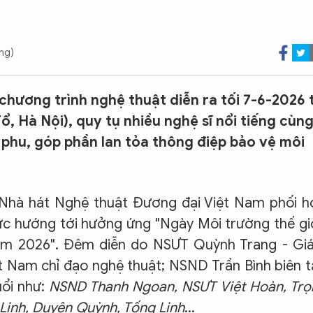
ùng)
chương trình nghệ thuật diễn ra tối 7-6-2026 
ổ, Hà Nội), quy tụ nhiều nghệ sĩ nổi tiếng cùn
phu, góp phần lan tỏa thông điệp bảo vệ môi
 Nhà hát Nghệ thuật Đương đại Việt Nam phối h
hức hướng tới hưởng ứng "Ngày Môi trường thế gi
năm 2026". Đêm diễn do NSƯT Quỳnh Trang - Gi
 Nam chỉ đạo nghệ thuật; NSND Trần Bình biên 
uổi như:
NSND Thanh Ngoan, NSƯT Việt Hoàn, Trọ
 Linh, Duyên Quỳnh, Tống Linh
...