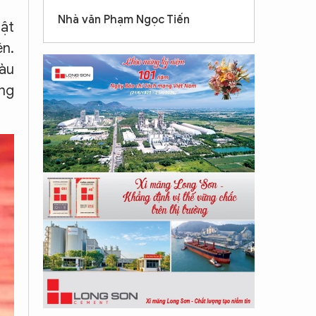
Nhà văn Phạm Ngọc Tiến
uật
ên.
iàu
ng