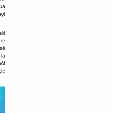
của
nội
ôi
ghệ
 sẽ
 là
môi
uộc