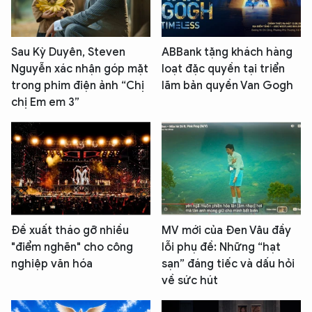
Sau Kỳ Duyên, Steven
ABBank tặng khách hàng
Nguyễn xác nhận góp mặt
loạt đặc quyền tại triển
trong phim điện ảnh “Chị
lãm bản quyền Van Gogh
chị Em em 3”
Đề xuất tháo gỡ nhiều
MV mới của Đen Vâu đầy
"điểm nghẽn" cho công
lỗi phụ đề: Những “hạt
nghiệp văn hóa
sạn” đáng tiếc và dấu hỏi
về sức hút