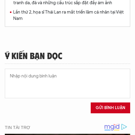
tranh da, đá và những cấu trúc sắp đặt đầy ám ảnh
Lần thứ 2, họa sĩ Thái Lan ra mắt triển lãm cá nhân tại Việt
Nam
Ý KIẾN BẠN ĐỌC
XIN CHÀO,
TÔI LÀ CHATBOT CỦA
Hãy hỏi tôi bất kỳ điều gì bạn cần biết về
GỬI BÌNH LUẬN
An Ninh Thủ Đô nhé. Tôi sẵn sàng hỗ trợ!