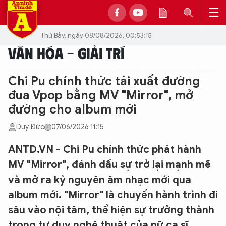
Thứ Bảy, ngày 08/08/2026, 00:53:15
VĂN HÓA - GIẢI TRÍ
Chi Pu chính thức tái xuất đường
đua Vpop bằng MV "Mirror", mở
đường cho album mới
Duy Đức
07/06/2026 11:15
ANTD.VN - Chi Pu chính thức phát hành
MV "Mirror", đánh dấu sự trở lại mạnh mẽ
và mở ra kỷ nguyên âm nhạc mới qua
album mới. "Mirror" là chuyến hành trình đi
sâu vào nội tâm, thể hiện sự trưởng thành
trong tư duy nghệ thuật của nữ ca sĩ.