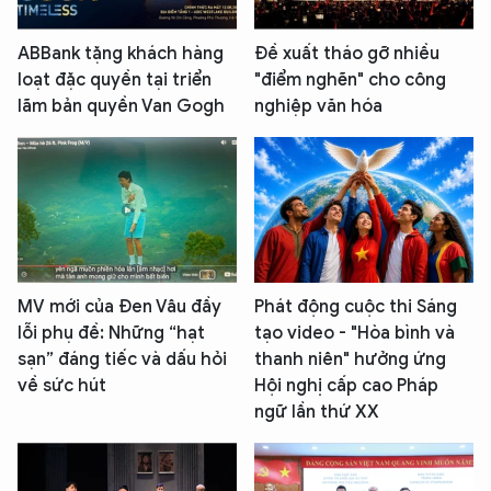
ABBank tặng khách hàng
Đề xuất tháo gỡ nhiều
loạt đặc quyền tại triển
"điểm nghẽn" cho công
lãm bản quyền Van Gogh
nghiệp văn hóa
MV mới của Đen Vâu đầy
Phát động cuộc thi Sáng
lỗi phụ đề: Những “hạt
tạo video - "Hòa bình và
sạn” đáng tiếc và dấu hỏi
thanh niên" hưởng ứng
về sức hút
Hội nghị cấp cao Pháp
ngữ lần thứ XX