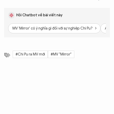
Hỏi Chatbot về bài viết này
MV 'Mirror' có ý nghĩa gì đối với sự nghiệp Chi Pu?
Album
#Chi Pu ra MV mới
#MV "Mirror"