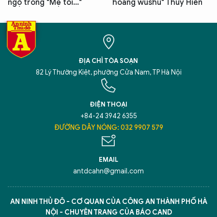
ngộ trong "Mẹ tôi..."
hoàng wushu" Thúy Hiền
ĐỊA CHỈ TÒA SOẠN
82 Lý Thường Kiệt, phường Cửa Nam, TP Hà Nội
ĐIỆN THOẠI
+84-24 3942 6355
ĐƯỜNG DÂY NÓNG: 032 9907 579
EMAIL
antdcahn@gmail.com
AN NINH THỦ ĐÔ - CƠ QUAN CỦA CÔNG AN THÀNH PHỐ HÀ
NỘI - CHUYÊN TRANG CỦA BÁO CAND