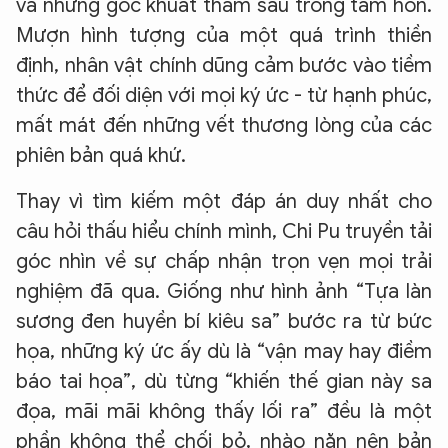
và những góc khuất thẳm sâu trong tâm hồn.
Mượn hình tượng của một quá trình thiền
định, nhân vật chính dũng cảm bước vào tiềm
thức để đối diện với mọi ký ức - từ hạnh phúc,
mất mát đến những vết thương lòng của các
phiên bản quá khứ.
Thay vì tìm kiếm một đáp án duy nhất cho
câu hỏi thấu hiểu chính mình, Chi Pu truyền tải
góc nhìn về sự chấp nhận trọn vẹn mọi trải
nghiệm đã qua. Giống như hình ảnh “Tựa làn
sương đen huyền bí kiêu sa” bước ra từ bức
họa, những ký ức ấy dù là “vận may hay điềm
báo tai họa”, dù từng “khiến thế gian này sa
đọa, mãi mãi không thấy lối ra” đều là một
phần không thể chối bỏ, nhào nặn nên bản