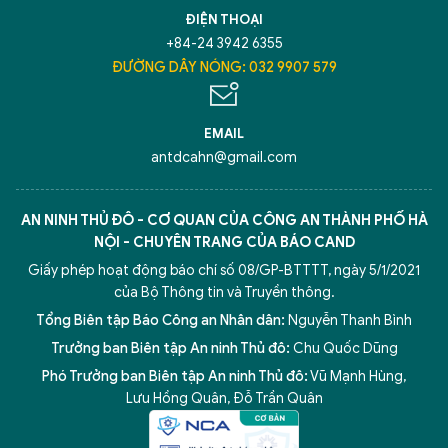
ĐIỆN THOẠI
+84-24 3942 6355
ĐƯỜNG DÂY NÓNG: 032 9907 579
EMAIL
antdcahn@gmail.com
AN NINH THỦ ĐÔ - CƠ QUAN CỦA CÔNG AN THÀNH PHỐ HÀ
NỘI - CHUYÊN TRANG CỦA BÁO CAND
Giấy phép hoạt động báo chí số 08/GP-BTTTT, ngày 5/1/2021
của Bộ Thông tin và Truyền thông.
Tổng Biên tập Báo Công an Nhân dân:
Nguyễn Thanh Bình
Trưởng ban Biên tập An ninh Thủ đô:
Chu Quốc Dũng
Phó Trưởng ban Biên tập An ninh Thủ đô:
Vũ Mạnh Hùng
,
5 điểm nghẽn của Hà Nội
giải pháp xử lý điểm nghẽn của
Lưu Hồng Quân
,
Đỗ Trần Quân