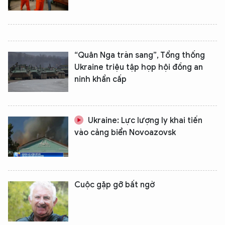
“Quân Nga tràn sang”, Tổng thống
Ukraine triệu tập họp hội đồng an
ninh khẩn cấp
XIN CHÀO,
TÔI LÀ CHATBOT CỦA
Ukraine: Lực lượng ly khai tiến
vào cảng biển Novoazovsk
Hãy hỏi tôi bất kỳ điều gì bạn cần biết về
An Ninh Thủ Đô nhé. Tôi sẵn sàng hỗ trợ!
Cuộc gặp gỡ bất ngờ