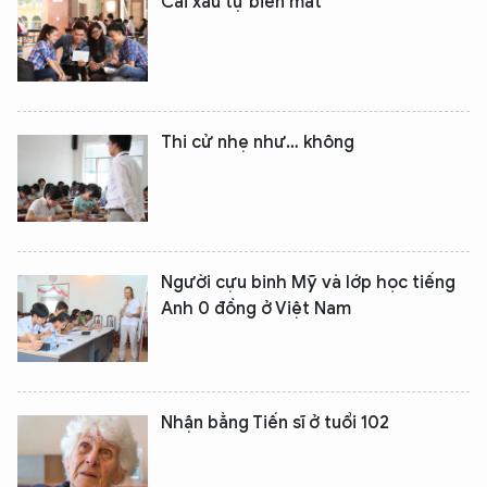
Cái xấu tự biến mất
Thi cử nhẹ như… không
Người cựu binh Mỹ và lớp học tiếng
Anh 0 đồng ở Việt Nam
Nhận bằng Tiến sĩ ở tuổi 102