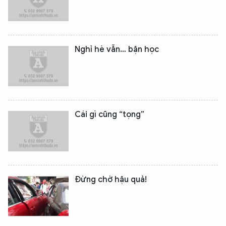
Nghỉ hè vẫn… bận học
Cái gì cũng “tọng”
Đừng chờ hậu quả!