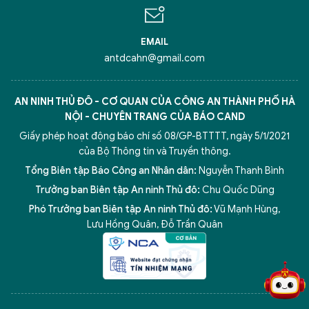
EMAIL
antdcahn@gmail.com
AN NINH THỦ ĐÔ - CƠ QUAN CỦA CÔNG AN THÀNH PHỐ HÀ
NỘI - CHUYÊN TRANG CỦA BÁO CAND
Giấy phép hoạt động báo chí số 08/GP-BTTTT, ngày 5/1/2021
của Bộ Thông tin và Truyền thông.
Tổng Biên tập Báo Công an Nhân dân:
Nguyễn Thanh Bình
Trưởng ban Biên tập An ninh Thủ đô:
Chu Quốc Dũng
Phó Trưởng ban Biên tập An ninh Thủ đô:
Vũ Mạnh Hùng
,
5 điểm nghẽn của Hà Nội
giải pháp xử lý điểm nghẽn của
Lưu Hồng Quân
,
Đỗ Trần Quân