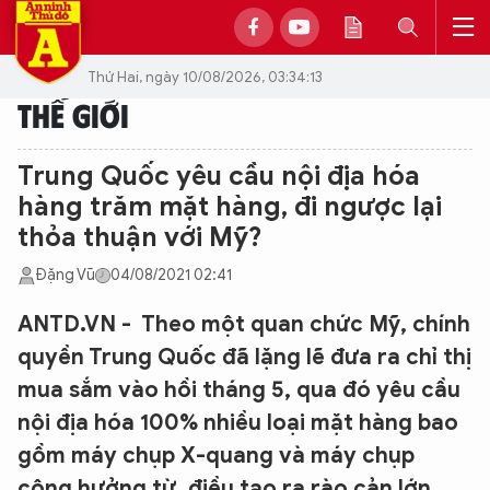
Thứ Hai, ngày 10/08/2026, 03:34:13
THẾ GIỚI
Trung Quốc yêu cầu nội địa hóa
hàng trăm mặt hàng, đi ngược lại
thỏa thuận với Mỹ?
Đặng Vũ
04/08/2021 02:41
ANTD.VN - Theo một quan chức Mỹ, chính
quyền Trung Quốc đã lặng lẽ đưa ra chỉ thị
mua sắm vào hồi tháng 5, qua đó yêu cầu
nội địa hóa 100% nhiều loại mặt hàng bao
gồm máy chụp X-quang và máy chụp
cộng hưởng từ, điều tạo ra rào cản lớn