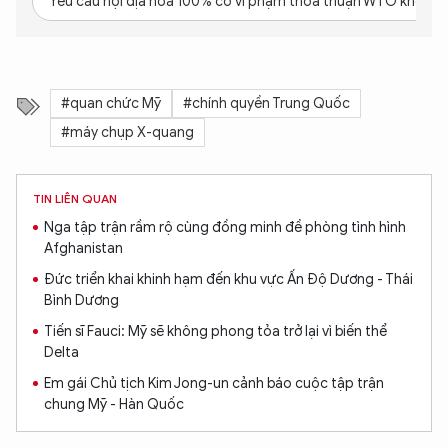
Yêu cầu nội địa hóa 100% có vi phạm thỏa thuận WTO không
#quan chức Mỹ
#chính quyền Trung Quốc
#máy chụp X-quang
TIN LIÊN QUAN
Nga tập trận rầm rộ cùng đồng minh đề phòng tình hình
Afghanistan
Đức triển khai khinh hạm đến khu vực Ấn Độ Dương - Thái
Bình Dương
Tiến sĩ Fauci: Mỹ sẽ không phong tỏa trở lại vì biến thể
Delta
Em gái Chủ tịch Kim Jong-un cảnh báo cuộc tập trận
chung Mỹ - Hàn Quốc