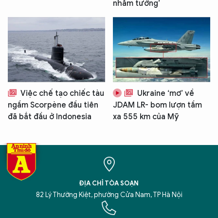
nhầm tưởng’
Việc chế tạo chiếc tàu
Ukraine ‘mơ’ về
ngầm Scorpène đầu tiên
JDAM LR- bom lượn tầm
đã bắt đầu ở Indonesia
xa 555 km của Mỹ
ĐỊA CHỈ TÒA SOẠN
82 Lý Thường Kiệt, phường Cửa Nam, TP Hà Nội