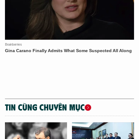
TÔI LÀ CHATBOT CỦA
Hãy hỏi tôi bất kỳ điều gì bạn cần biết về
An Ninh Thủ Đô nhé. Tôi sẵn sàng hỗ trợ!
TIN CÙNG CHUYÊN MỤC