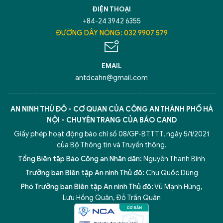
ĐIỆN THOẠI
+84-24 3942 6355
ĐƯỜNG DÂY NÓNG: 032 9907 579
EMAIL
antdcahn@gmail.com
AN NINH THỦ ĐÔ - CƠ QUAN CỦA CÔNG AN THÀNH PHỐ HÀ
NỘI - CHUYÊN TRANG CỦA BÁO CAND
Giấy phép hoạt động báo chí số 08/GP-BTTTT, ngày 5/1/2021
của Bộ Thông tin và Truyền thông.
Tổng Biên tập Báo Công an Nhân dân:
Nguyễn Thanh Bình
Trưởng ban Biên tập An ninh Thủ đô:
Chu Quốc Dũng
Phó Trưởng ban Biên tập An ninh Thủ đô:
Vũ Mạnh Hùng
,
Lưu Hồng Quân
,
Đỗ Trần Quân
5 điểm nghẽn của Hà Nội
giải pháp xử lý điểm nghẽn của