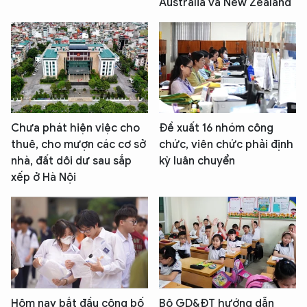
Australia và New Zealand
Chưa phát hiện việc cho
Đề xuất 16 nhóm công
thuê, cho mượn các cơ sở
chức, viên chức phải định
nhà, đất dôi dư sau sắp
kỳ luân chuyển
xếp ở Hà Nội
Hôm nay bắt đầu công bố
Bộ GD&ĐT hướng dẫn