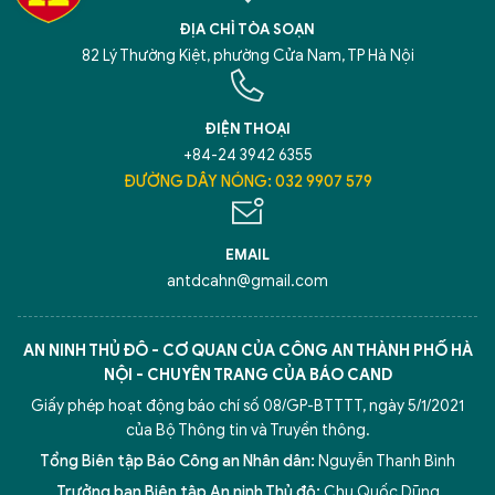
ĐỊA CHỈ TÒA SOẠN
82 Lý Thường Kiệt, phường Cửa Nam, TP Hà Nội
ĐIỆN THOẠI
+84-24 3942 6355
ĐƯỜNG DÂY NÓNG: 032 9907 579
EMAIL
antdcahn@gmail.com
AN NINH THỦ ĐÔ - CƠ QUAN CỦA CÔNG AN THÀNH PHỐ HÀ
NỘI - CHUYÊN TRANG CỦA BÁO CAND
Giấy phép hoạt động báo chí số 08/GP-BTTTT, ngày 5/1/2021
của Bộ Thông tin và Truyền thông.
Tổng Biên tập Báo Công an Nhân dân:
Nguyễn Thanh Bình
Trưởng ban Biên tập An ninh Thủ đô:
Chu Quốc Dũng