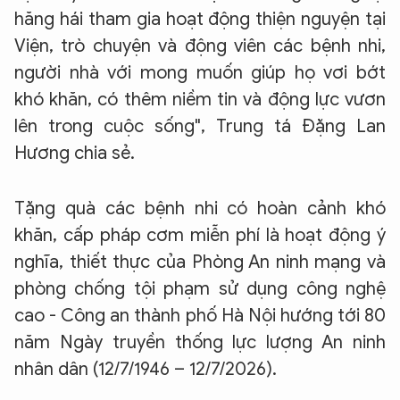
hăng hái tham gia hoạt động thiện nguyện tại
Viện, trò chuyện và động viên các bệnh nhi,
người nhà với mong muốn giúp họ vơi bớt
khó khăn, có thêm niềm tin và động lực vươn
lên trong cuộc sống", Trung tá Đặng Lan
Hương chia sẻ.
Tặng quà các bệnh nhi có hoàn cảnh khó
XIN CHÀO,
khăn, cấp pháp cơm miễn phí là hoạt động ý
TÔI LÀ CHATBOT CỦA
nghĩa, thiết thực của Phòng An ninh mạng và
phòng chống tội phạm sử dụng công nghệ
Hãy hỏi tôi bất kỳ điều gì bạn cần biết về
cao - Công an thành phố Hà Nội hướng tới 80
An Ninh Thủ Đô nhé. Tôi sẵn sàng hỗ trợ!
năm Ngày truyền thống lực lượng An ninh
nhân dân (12/7/1946 – 12/7/2026).