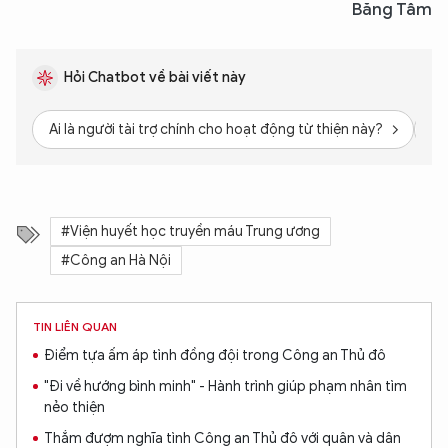
Băng Tâm
Hỏi Chatbot về bài viết này
Ai là người tài trợ chính cho hoạt động từ thiện này?
Tầ
#Viện huyết học truyền máu Trung ương
#Công an Hà Nội
TIN LIÊN QUAN
Điểm tựa ấm áp tình đồng đội trong Công an Thủ đô
"Đi về hướng bình minh" - Hành trình giúp phạm nhân tìm
nẻo thiện
Thắm đượm nghĩa tình Công an Thủ đô với quân và dân