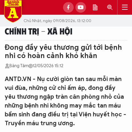
Chủ Nhật, ngày 09/08/2026, 13:12:00
CHÍNH TRỊ - XÃ HỘI
Đong đầy yêu thương gửi tới bệnh
nhi có hoàn cảnh khó khăn
Băng Tâm
12/05/2026 15:12
ANTD.VN - Nụ cười giòn tan sau mỗi màn
vui đùa, những cử chỉ ấm áp, đong đầy
yêu thương ngập tràn căn phòng nhỏ của
những bệnh nhi không may mắc tan máu
bẩm sinh đang điều trị tại Viện huyết học -
Truyền máu trung ương.