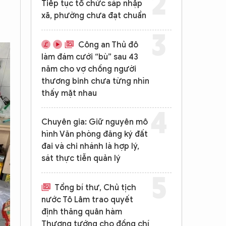
Tiếp tục tổ chức sáp nhập
xã, phường chưa đạt chuẩn
Công an Thủ đô
làm đám cưới “bù” sau 43
năm cho vợ chồng người
thương binh chưa từng nhìn
thấy mặt nhau
Chuyên gia: Giữ nguyên mô
hình Văn phòng đăng ký đất
đai và chi nhánh là hợp lý,
sát thực tiễn quản lý
Tổng bí thư, Chủ tịch
nước Tô Lâm trao quyết
định thăng quân hàm
Thượng tướng cho đồng chí