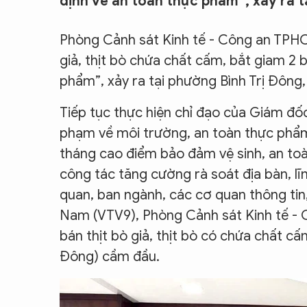
định về an toàn thực phẩm”, xảy ra t
CON ĐƯỜNG KHỞI NGHIỆP
Phòng Cảnh sát Kinh tế - Công an TPHCM
giả, thịt bò chứa chất cấm, bắt giam 2 b
phẩm”, xảy ra tại phường Bình Trị Đông,
Tiếp tục thực hiện chỉ đạo của Giám đ
phạm về môi trường, an toàn thực phẩm
tháng cao điểm bảo đảm vệ sinh, an to
công tác tăng cường rà soát địa bàn, lĩ
quan, ban ngành, các cơ quan thông tin,
Nam (VTV9), Phòng Cảnh sát Kinh tế - 
bán thịt bò giả, thịt bò có chứa chất c
Đông) cầm đầu.