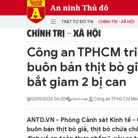
An ninh Thủ đô
TRẬT TỰ ĐÔ THỊ
CHÍNH TRỊ - XÃ HỘI
CHÍNH TRỊ - XÃ HỘI
DANH MỤC
Công an TPHCM triệ
TRẬT TỰ ĐÔ THỊ
CHÍ
buôn bán thịt bò gi
THẾ GIỚI
PH
bắt giam 2 bị can
Quân sự
THÀNH PHỐ THÔNG MINH
VĂ
THỂ THAO
SỐ
12/05/2026 06:20
Công an TP Hồ Chí Mi
0 bình luận
KINH DOANH
MU
ANTD.VN - Phòng Cảnh sát Kinh tế - 
buôn bán thịt bò giả, thịt bò chứa ch