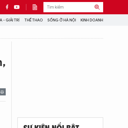
 - GIẢI TRÍ
THỂ THAO
SỐNG Ở HÀ NỘI
KINH DOANH
THÔNG TIN THÊM
CỘNG TÁC VỚI ANTĐ
m,
TRA CỨU XE
HOTLINE: 032 9907 579
SỰ KIỆN NỔI BẬT