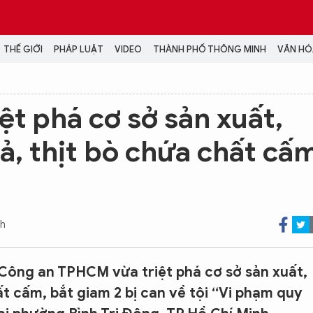
THẾ GIỚI
PHÁP LUẬT
VIDEO
THÀNH PHỐ THÔNG MINH
VĂN HÓA
MEDIA
t phá cơ sở sản xuất,
NH TRỊ - XÃ HỘI
VIDEO
ả, thịt bò chứa chất cấ
Đại hội Đảng
PODCAST
ÁP LUẬT
ẢNH
LONGFORM
N HÓA - GIẢI TRÍ
INFOGRAPHIC
NG Ở HÀ NỘI
LỊCH VẠN SỰ
nh
LTIMEDIA
Podcast
Video
Công an TPHCM vừa triệt phá cơ sở sản xuất,
Ảnh
ất cấm, bắt giam 2 bị can về tội “Vi phạm quy
Infographic