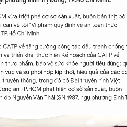
ại phường Bình Trị Đông, TP.Hồ Chí Minh.
 vừa triệt phá cơ sở sản xuất, buôn bán thịt bò
ị can về tội “Vi phạm quy định về an toàn thực
 TP.Hồ Chí Minh.
ốc CATP về tăng cường công tác đấu tranh chống 
 và triển khai thực hiện Kế hoạch của CATP về
àn thực phẩm, bảo vệ sức khỏe người tiêu dùng; q
nh vực và sự phối hợp kịp thời, hiệu quả của các c
 truyền thông, trong đó có Đài truyền hình Việt
Công an TP.HCM phát hiện cơ sở sản xuất, buôn
ấm do Nguyễn Văn Thái (SN 1987, ngụ phường Bình T