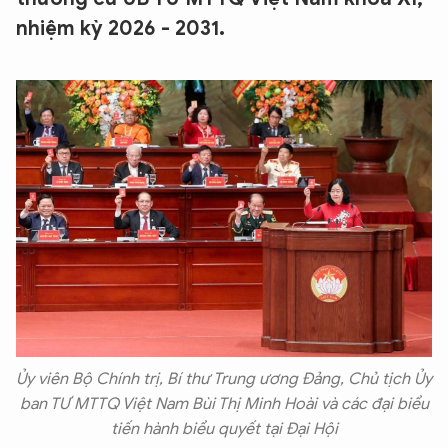
nhiệm kỳ 2026 - 2031.
Ủy viên Bộ Chính trị, Bí thư Trung ương Đảng, Chủ tịch Ủy
ban TƯ MTTQ Việt Nam Bùi Thị Minh Hoài và các đại biểu
tiến hành biểu quyết tại Đại Hội