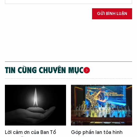
Hãy hỏi tôi bất kỳ điều gì bạn cần biết về
GỬI BÌNH LUẬN
An Ninh Thủ Đô nhé. Tôi sẵn sàng hỗ trợ!
TIN CÙNG CHUYÊN MỤC
Lời cảm ơn của Ban Tổ
Góp phần lan tỏa hình