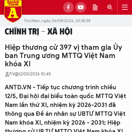
Thứ Năm, ngày 06/08/2026, 23:38:38
CHÍNH TRỊ - XÃ HỘI
Hiệp thương cử 397 vị tham gia Ủy
ban Trung ương MTTQ Việt Nam
khóa XI
P.V
12/05/2026 10:45
ANTD.VN - Tiếp tục chương trình chiều
12/5, Đại hội đại biểu toàn quốc MTTQ Việt
Nam lần thứ XI, nhiệm kỳ 2026-2031 đã
thông qua Đề án nhân sự UBTƯ MTTQ Việt
Nam khóa XI, nhiệm kỳ 2026 - 2031; Hiệp
thương cử UB TƯ MTTQ Việt Nam khóa XI,