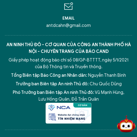
EMAIL
antdcahn@gmail.com
AN NINH THỦ ĐÔ - CƠ QUAN CỦA CÔNG AN THÀNH PHỐ HÀ
NỘI - CHUYÊN TRANG CỦA BÁO CAND
Giấy phép hoạt động báo chí số 08/GP-BTTTT, ngày 5/1/2021
của Bộ Thông tin và Truyền thông.
Tổng Biên tập Báo Công an Nhân dân:
Nguyễn Thanh Bình
Trưởng ban Biên tập An ninh Thủ đô:
Chu Quốc Dũng
Phó Trưởng ban Biên tập An ninh Thủ đô:
Vũ Mạnh Hùng
,
5 điểm nghẽn của Hà Nội
giải pháp xử lý điểm nghẽn của
Lưu Hồng Quân
,
Đỗ Trần Quân