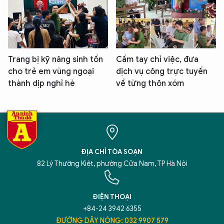
Trang bị kỹ năng sinh tồn
Cầm tay chỉ việc, đưa
cho trẻ em vùng ngoại
dịch vụ công trực tuyến
thành dịp nghỉ hè
về từng thôn xóm
ĐỊA CHỈ TÒA SOẠN
82 Lý Thường Kiệt, phường Cửa Nam, TP Hà Nội
ĐIỆN THOẠI
+84-24 3942 6355
ĐƯỜNG DÂY NÓNG: 032 9907 579