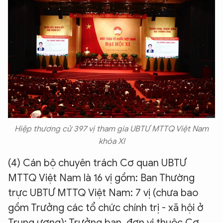
Hiệp thương cử 397 vị tham gia UBTƯ MTTQ Việt Nam
khóa XI
(4) Cán bộ chuyên trách Cơ quan UBTƯ
MTTQ Việt Nam là 16 vị gồm: Ban Thường
trực UBTƯ MTTQ Việt Nam: 7 vị (chưa bao
gồm Trưởng các tổ chức chính trị - xã hội ở
Trung ương); Trưởng ban, đơn vị thuộc Cơ