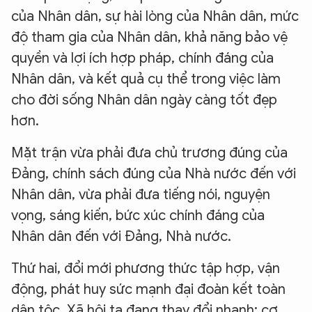
Hãy hỏi tôi bất kỳ điều gì bạn cần biết về
của Nhân dân, sự hài lòng của Nhân dân, mức
An Ninh Thủ Đô nhé. Tôi sẵn sàng hỗ trợ!
độ tham gia của Nhân dân, khả năng bảo vệ
quyền và lợi ích hợp pháp, chính đáng của
Nhân dân, và kết quả cụ thể trong việc làm
cho đời sống Nhân dân ngày càng tốt đẹp
hơn.
Mặt trận vừa phải đưa chủ trương đúng của
Đảng, chính sách đúng của Nhà nước đến với
Nhân dân, vừa phải đưa tiếng nói, nguyện
vọng, sáng kiến, bức xúc chính đáng của
Nhân dân đến với Đảng, Nhà nước.
Thứ hai, đổi mới phương thức tập hợp, vận
động, phát huy sức mạnh đại đoàn kết toàn
dân tộc. Xã hội ta đang thay đổi nhanh; cơ