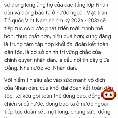
sự đồng lòng ủng hộ của các tầng lớp Nhân
dân và đồng bào ta ở nước ngoài, Mặt trận
Tổ quốc Việt Nam nhiệm kỳ 2026 - 2031 sẽ
tiếp tục có bước phát triển mới mạnh mẽ
hơn, thực chất hơn, hiệu quả hơn; xứng đáng
là trung tâm tập hợp khối đại đoàn kết toàn
dân tộc, là cơ sở chính trị vững chắc của
chính quyền nhân dân, là cầu nối tin cậy giữa
Đảng, Nhà nước với Nhân dân.
5 điểm nghẽn của Hà Nội
giải pháp xử lý điểm nghẽn của
Với niềm tin sâu sắc vào sức mạnh vô địch
của Nhân dân, của khối đại đoàn kết toàn dân
tộc, tôi kêu gọi toàn thể đồng bào, đồng chí,
chiến sĩ cả nước, đồng bào ta ở nước ngoài
tiếp tục đoàn kết một lòng, chung sức, đồng