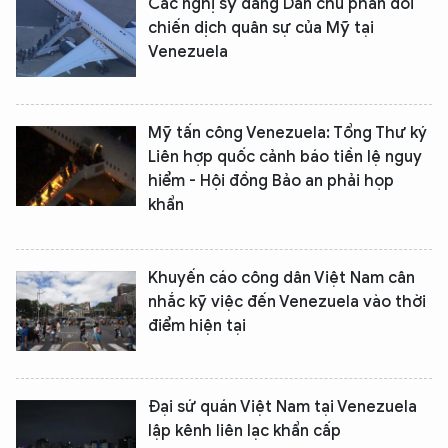
Các nghị sỹ đảng Dân chủ phản đối
chiến dịch quân sự của Mỹ tại
Venezuela
Mỹ tấn công Venezuela: Tổng Thư ký
Liên hợp quốc cảnh báo tiền lệ nguy
hiểm - Hội đồng Bảo an phải họp
khẩn
Khuyến cáo công dân Việt Nam cân
nhắc kỹ việc đến Venezuela vào thời
XIN CHÀO,
điểm hiện tại
TÔI LÀ CHATBOT CỦA
Đại sứ quán Việt Nam tại Venezuela
Hãy hỏi tôi bất kỳ điều gì bạn cần biết về
lập kênh liên lạc khẩn cấp
An Ninh Thủ Đô nhé. Tôi sẵn sàng hỗ trợ!