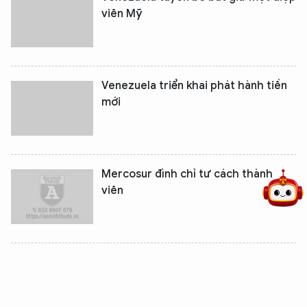
viên Mỹ
Venezuela triển khai phát hành tiền
mới
5 điểm nghẽn của Hà Nội
giải pháp xử lý điểm nghẽn của
Mercosur đình chỉ tư cách thành
viên
Tổng thống Venezuela bị một loạt
'hàng xóm' đề nghị phế truất