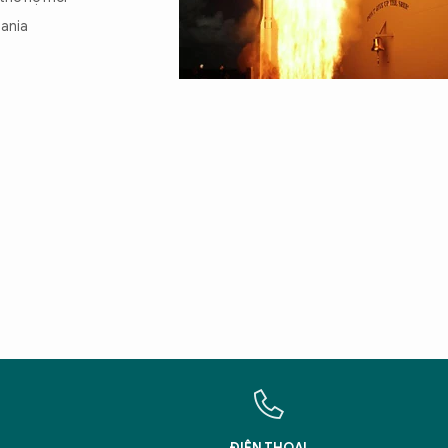
mania
X
T
Hãy h
An N
ĐIỆN THOẠI