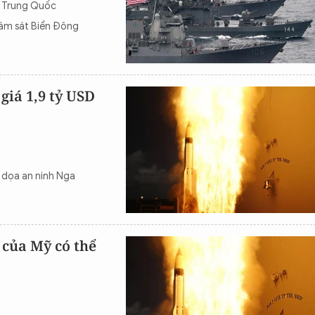
y Trung Quốc
iám sát Biển Đông
giá 1,9 tỷ USD
 dọa an ninh Nga
 của Mỹ có thể