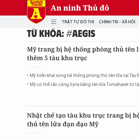
An ninh Thủ đô
TRẬT TỰ ĐÔ THỊ
CHÍNH TRỊ - XÃ HỘI
TỪ KHÓA: #AEGIS
DANH MỤC
Mỹ trang bị hệ thống phòng thủ tên 
thêm 5 tàu khu trục
TRẬT TỰ ĐÔ THỊ
CHÍ
THẾ GIỚI
PH
Mỹ triển khai xong hệ thống phòng thủ tên lửa tại Tây
Quân sự
Mỹ có thể tấn công Syria bằng tên lửa Tomahawk từ tà
THÀNH PHỐ THÔNG MINH
VĂ
THỂ THAO
SỐ
KINH DOANH
MU
Nhật chế tạo tàu khu trục trang bị 
thủ tên lửa đạn đạo Mỹ