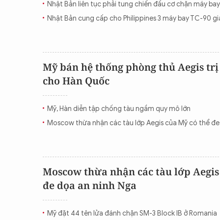
Nhật Bản liên tục phải tung chiến đấu cơ chặn máy ba
CON ĐƯỜNG KHỞI NGHIỆP
Nhật Bản cung cấp cho Philippines 3 máy bay TC-90 g
Mỹ bán hệ thống phòng thủ Aegis trị 
cho Hàn Quốc
Mỹ, Hàn diễn tập chống tàu ngầm quy mô lớn
Moscow thừa nhận các tàu lớp Aegis của Mỹ có thể đe
Moscow thừa nhận các tàu lớp Aegis
đe dọa an ninh Nga
Mỹ đặt 44 tên lửa đánh chặn SM-3 Block IB ở Romania