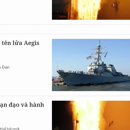
 tên lửa Aegis
n Đen
đạn đạo và hành
 thế hệ mới