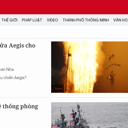
THẾ GIỚI
PHÁP LUẬT
VIDEO
THÀNH PHỐ THÔNG MINH
VĂN HÓA
MEDIA
lửa Aegis cho
NH TRỊ - XÃ HỘI
VIDEO
Đại hội Đảng
PODCAST
ÁP LUẬT
ẢNH
 Ban Nha
LONGFORM
u chiến Aegis?
N HÓA - GIẢI TRÍ
INFOGRAPHIC
NG Ở HÀ NỘI
LỊCH VẠN SỰ
LTIMEDIA
Podcast
hệ thống phòng
Video
Ảnh
Infographic