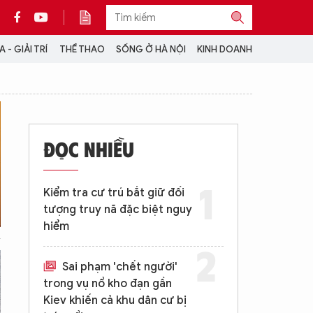
 - GIẢI TRÍ
THỂ THAO
SỐNG Ở HÀ NỘI
KINH DOANH
THÔNG TIN THÊM
CỘNG TÁC VỚI ANTĐ
ĐỌC NHIỀU
TRA CỨU XE
HOTLINE: 032 9907 579
Kiểm tra cư trú bắt giữ đối
tượng truy nã đặc biệt nguy
hiểm
Sai phạm 'chết người'
trong vụ nổ kho đạn gần
Kiev khiến cả khu dân cư bị