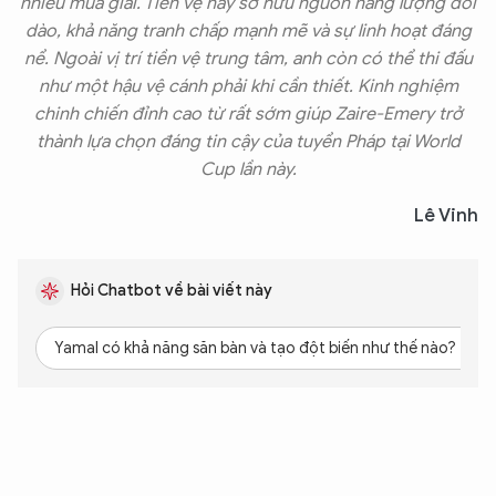
nhiều mùa giải. Tiền vệ này sở hữu nguồn năng lượng dồi
dào, khả năng tranh chấp mạnh mẽ và sự linh hoạt đáng
nể. Ngoài vị trí tiền vệ trung tâm, anh còn có thể thi đấu
như một hậu vệ cánh phải khi cần thiết. Kinh nghiệm
chinh chiến đỉnh cao từ rất sớm giúp Zaire-Emery trở
thành lựa chọn đáng tin cậy của tuyển Pháp tại World
Cup lần này.
Lê Vinh
XIN CHÀO,
Hỏi Chatbot về bài viết này
TÔI LÀ CHATBOT CỦA
Yamal có khả năng săn bàn và tạo đột biến như thế nào?
Hãy hỏi tôi bất kỳ điều gì bạn cần biết về
An Ninh Thủ Đô nhé. Tôi sẵn sàng hỗ trợ!