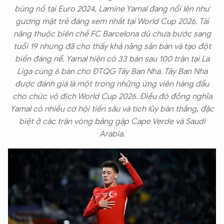
bùng nổ tại Euro 2024, Lamine Yamal đang nổi lên như
gương mặt trẻ đáng xem nhất tại World Cup 2026. Tài
năng thuộc biên chế FC Barcelona dù chưa bước sang
tuổi 19 nhưng đã cho thấy khả năng săn bàn và tạo đột
biến đáng nể. Yamal hiện có 33 bàn sau 100 trận tại La
Liga cùng 6 bàn cho ĐTQG Tây Ban Nha. Tây Ban Nha
được đánh giá là một trong những ứng viên hàng đầu
cho chức vô địch World Cup 2026. Điều đó đồng nghĩa
Yamal có nhiều cơ hội tiến sâu và tích lũy bàn thắng, đặc
biệt ở các trận vòng bảng gặp Cape Verde và Saudi
Arabia.