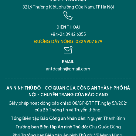
82 Lý Thường Kiệt, phường Cửa Nam, TP Hà Nội
ĐIỆN THOẠI
+84-24 3942 6355
ĐƯỜNG DÂY NÓNG: 032 9907 579
EMAIL
antdcahn@gmail.com
AN NINH THỦ ĐÔ - CƠ QUAN CỦA CÔNG AN THÀNH PHỐ HÀ
NỘI - CHUYÊN TRANG CỦA BÁO CAND
Giấy phép hoạt động báo chí số 08/GP-BTTTT, ngày 5/1/2021
của Bộ Thông tin và Truyền thông.
Tổng Biên tập Báo Công an Nhân dân:
Nguyễn Thanh Bình
Trưởng ban Biên tập An ninh Thủ đô:
Chu Quốc Dũng
Phó Trưởng ban Biên tập An ninh Thủ đô:
Vũ Mạnh Hùng
,