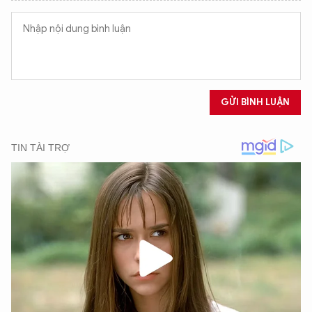
GỬI BÌNH LUẬN