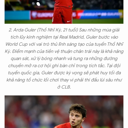
2. Arda Guler (Thổ Nhĩ Kỳ, 21 tuổi) Sau những mùa giải
tích lũy kinh nghiệm tại Real Madrid, Guler bước vào
World Cup với vai trò thủ lĩnh sáng tạo của tuyển Thổ Nhĩ
Kỳ. Điểm mạnh của tiền vệ thuận chân trái này là khả năng
quan sát, xử lý bóng nhanh và tung ra những đường
chuyền mở ra cơ hội ghi bàn chỉ trong tích tắc. Tại đội
tuyển quốc gia, Guler được kỳ vọng sẽ phát huy tối đa
khả năng tổ chức lối chơi thay vì phải thi đấu lùi sâu như
ở CLB.