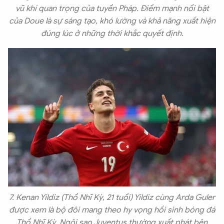
vũ khí quan trọng của tuyển Pháp. Điểm mạnh nổi bật
của Doue là sự sáng tạo, khó lường và khả năng xuất hiện
đúng lúc ở những thời khắc quyết định.
7. Kenan Yildiz (Thổ Nhĩ Kỳ, 21 tuổi) Yildiz cùng Arda Guler
được xem là bộ đôi mang theo hy vọng hồi sinh bóng đá
Thổ Nhĩ Kỳ. Ngôi sao Juventus thường xuất phát bên