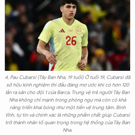
4. Pau Cubarsi (Tây Ban Nha, 19 tuổi) Ở tuổi 19, Cubarsi đã
sở hữu kinh nghiệm thi đấu đáng mơ ước khi có hơn 120
lần ra sân cho đội 1 của Barca. Trung vệ trẻ người Tây Ban
Nha không chỉ mạnh trong phòng ngự mà còn có khả
năng triển khai bóng như một tiền vệ trung tâm. Bình
tĩnh, tự tin và chính xác là những phẩm chất giúp Cubarsi
trở thành nhân tố quan trọng trong hệ thống của Tây Ban
Nha.