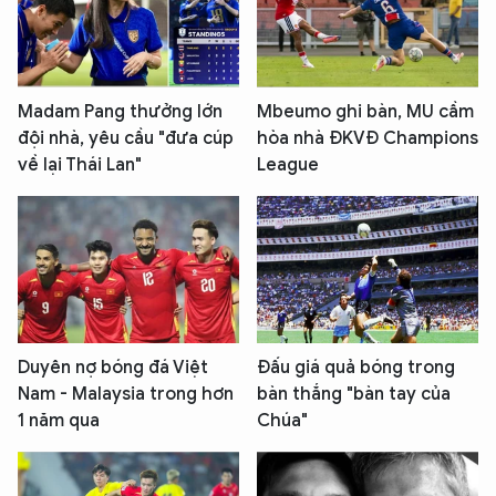
Madam Pang thưởng lớn
Mbeumo ghi bàn, MU cầm
đội nhà, yêu cầu "đưa cúp
hòa nhà ĐKVĐ Champions
về lại Thái Lan"
League
Duyên nợ bóng đá Việt
Đấu giá quả bóng trong
Nam - Malaysia trong hơn
bàn thắng "bàn tay của
1 năm qua
Chúa"