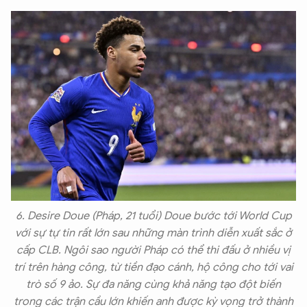
6. Desire Doue (Pháp, 21 tuổi) Doue bước tới World Cup
với sự tự tin rất lớn sau những màn trình diễn xuất sắc ở
cấp CLB. Ngôi sao người Pháp có thể thi đấu ở nhiều vị
trí trên hàng công, từ tiền đạo cánh, hộ công cho tới vai
trò số 9 ảo. Sự đa năng cùng khả năng tạo đột biến
trong các trận cầu lớn khiến anh được kỳ vọng trở thành