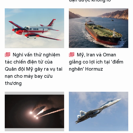
đạn dược khổng lồ'
Nghi vấn thử nghiệm
Mỹ, Iran và Oman
tác chiến điện tử của
giằng co lợi ích tại 'điểm
Quân đội Mỹ gây ra vụ tai
nghẽn' Hormuz
nạn cho máy bay cứu
thương