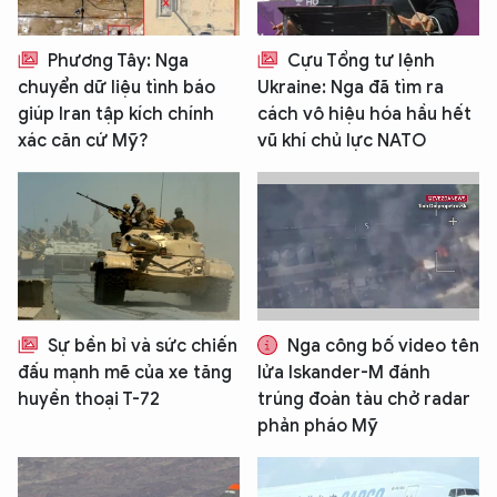
Phương Tây: Nga
Cựu Tổng tư lệnh
chuyển dữ liệu tình báo
Ukraine: Nga đã tìm ra
giúp Iran tập kích chính
cách vô hiệu hóa hầu hết
xác căn cứ Mỹ?
vũ khí chủ lực NATO
Sự bền bỉ và sức chiến
Nga công bố video tên
đấu mạnh mẽ của xe tăng
lửa Iskander-M đánh
huyền thoại T-72
trúng đoàn tàu chở radar
phản pháo Mỹ