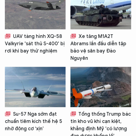
UAV tàng hình XQ-58
Xe tăng M1A2T
Valkyrie 'sát thủ S-400' bị
Abrams lần đầu diễn tập
rơi khi bay thử nghiệm
bảo vệ sân bay Đào
Nguyên
Su-57 Nga sớm đạt
Tổng thống Trump bác
chuẩn tiêm kích thế hệ 5
tin kho vũ khí cạn kiệt,
nhờ động cơ ‘xịn’
khẳng định Mỹ 'có lượng