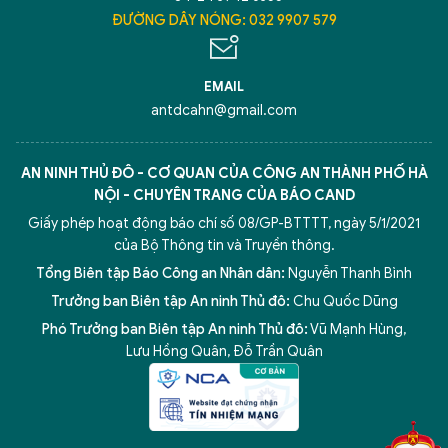
ĐƯỜNG DÂY NÓNG: 032 9907 579
EMAIL
antdcahn@gmail.com
AN NINH THỦ ĐÔ - CƠ QUAN CỦA CÔNG AN THÀNH PHỐ HÀ
NỘI - CHUYÊN TRANG CỦA BÁO CAND
Giấy phép hoạt động báo chí số 08/GP-BTTTT, ngày 5/1/2021
của Bộ Thông tin và Truyền thông.
Tổng Biên tập Báo Công an Nhân dân:
Nguyễn Thanh Bình
Trưởng ban Biên tập An ninh Thủ đô:
Chu Quốc Dũng
Phó Trưởng ban Biên tập An ninh Thủ đô:
Vũ Mạnh Hùng
,
Lưu Hồng Quân
,
Đỗ Trần Quân
5 điểm nghẽn của Hà Nội
giải pháp xử lý điểm nghẽn của