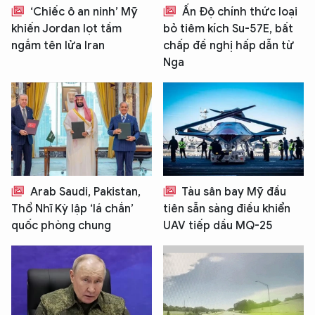
‘Chiếc ô an ninh’ Mỹ
Ấn Độ chính thức loại
khiến Jordan lọt tầm
bỏ tiêm kích Su-57E, bất
ngắm tên lửa Iran
chấp đề nghị hấp dẫn từ
Nga
Arab Saudi, Pakistan,
Tàu sân bay Mỹ đầu
Thổ Nhĩ Kỳ lập ‘lá chắn’
tiên sẵn sàng điều khiển
quốc phòng chung
UAV tiếp dầu MQ-25