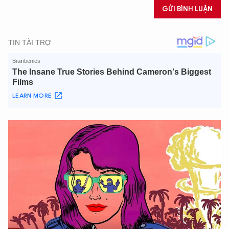
GỬI BÌNH LUẬN
XIN CHÀO,
TÔI LÀ CHATBOT CỦA
Hãy hỏi tôi bất kỳ điều gì bạn cần biết về
An Ninh Thủ Đô nhé. Tôi sẵn sàng hỗ trợ!