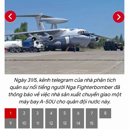
t
Ngày 31/5, kênh telegram của nhà phân tích
quân sự nổi tiếng người Nga Fighterbomber đã
thông báo về việc nhà sản xuất chuyển giao một
máy bay A-50U cho quân đội nước này.
1
2
3
4
5
6
7
8
9
10
11
12
13
14
15