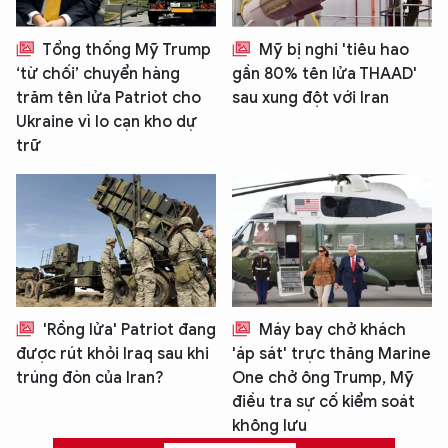
Tổng thống Mỹ Trump
Mỹ bị nghi 'tiêu hao
‘từ chối’ chuyển hàng
gần 80% tên lửa THAAD'
trăm tên lửa Patriot cho
sau xung đột với Iran
Ukraine vì lo cạn kho dự
trữ
'Rồng lửa' Patriot đang
Máy bay chở khách
được rút khỏi Iraq sau khi
'áp sát' trực thăng Marine
trúng đòn của Iran?
One chở ông Trump, Mỹ
điều tra sự cố kiểm soát
không lưu