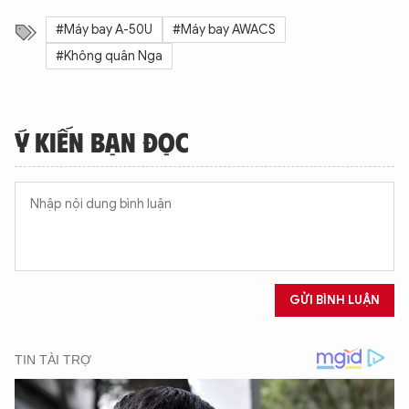
#Máy bay A-50U
#Máy bay AWACS
#Không quân Nga
Ý KIẾN BẠN ĐỌC
GỬI BÌNH LUẬN