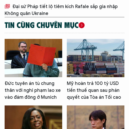
Đại sứ Pháp tiết lộ tiêm kích Rafale sắp gia nhập
Không quân Ukraine
TIN CÙNG CHUYÊN MỤC
Đức tuyên án tù chung
Mỹ hoàn trả 100 tỷ USD
XIN CHÀO,
thân với nghi phạm lao xe
tiền thuế quan sau phán
TÔI LÀ CHATBOT CỦA
vào đám đông ở Munich
quyết của Tòa án Tối cao
Hãy hỏi tôi bất kỳ điều gì bạn cần biết về
An Ninh Thủ Đô nhé. Tôi sẵn sàng hỗ trợ!