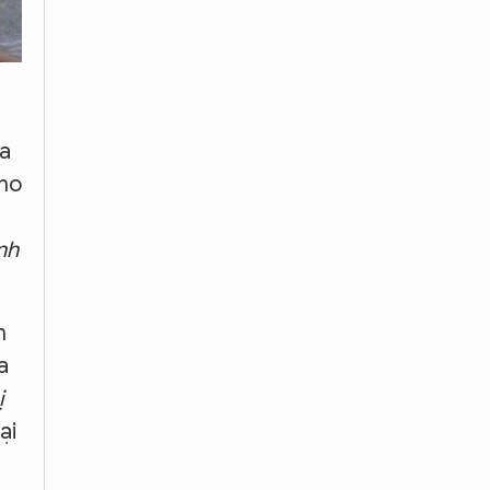
ha
cho
nh
m
a
ị
ại