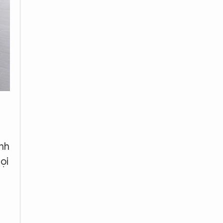
ình
ọi