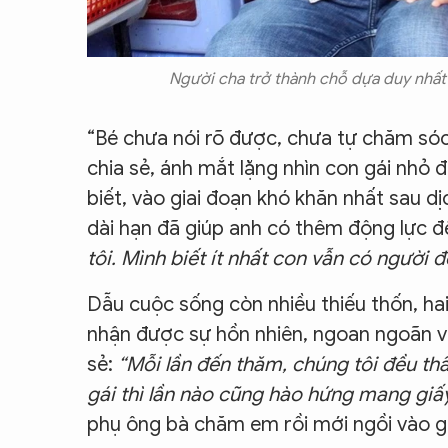
Người cha trở thành chỗ dựa duy nhất 
“Bé chưa nói rõ được, chưa tự chăm sóc
chia sẻ, ánh mắt lặng nhìn con gái nhỏ
biết, vào giai đoạn khó khăn nhất sau d
dài hạn đã giúp anh có thêm động lực đ
tôi. Mình biết ít nhất con vẫn có người 
Dẫu cuộc sống còn nhiều thiếu thốn, ha
nhận được sự hồn nhiên, ngoan ngoãn và
sẻ:
“Mỗi lần đến thăm, chúng tôi đều thấ
gái thì lần nào cũng hào hứng mang giấy
phụ ông bà chăm em rồi mới ngồi vào g