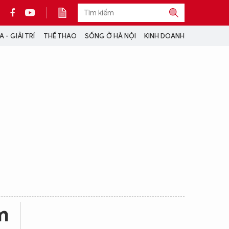
 - GIẢI TRÍ
THỂ THAO
SỐNG Ở HÀ NỘI
KINH DOANH
THÔNG TIN THÊM
CỘNG TÁC VỚI ANTĐ
TRA CỨU XE
HOTLINE: 032 9907 579
m