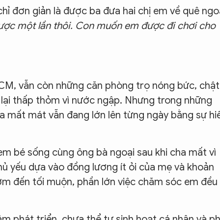
hỉ đơn giản là được ba đưa hai chị em về quê ngo
được một lần thôi. Con muốn em được đi chơi cho
CM, vẫn còn những căn phòng trọ nóng bức, chật
lại thấp thỏm vì nước ngập. Nhưng trong những
ua mất mát vẫn đang lớn lên từng ngày bằng sự hi
m bé sống cùng ông bà ngoại sau khi cha mất vì
chủ yếu dựa vào đồng lương ít ỏi của mẹ và khoản
sớm đến tối muộn, phần lớn việc chăm sóc em đều
m phát triển, chưa thể tự sinh hoạt cá nhân và ph