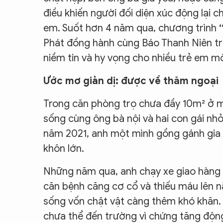
điều khiến người đối diện xúc động lại ch
em. Suốt hơn 4 năm qua, chương trình
Phát đồng hành cùng Báo Thanh Niên triể
niềm tin và hy vọng cho nhiều trẻ em mồ
Ước mơ giản dị: được về thăm ngoại
Trong căn phòng trọ chưa đầy 10m² ở m
sống cùng ông bà nội và hai con gái nhỏ
năm 2021, anh một mình gồng gánh gia đ
khôn lớn.
Những năm qua, anh chạy xe giao hàng 
căn bệnh căng cơ cổ và thiếu máu lên nã
sống vốn chật vật càng thêm khó khăn. Đ
chưa thể đến trường vì chứng tăng động