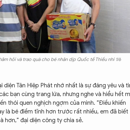
hăm hỏi và trao quà cho bé nhân dịp Quốc tế Thiếu nhi 1/6
i diện Tân Hiệp Phát nhớ nhất là sự đáng yêu và t
các bạn cùng trang lứa, nhưng nghe và hiểu hết m
đến thói quen nghịch ngợm của mình. “Điều khiến
y là bé điềm tĩnh hơn trước rất nhiều, em đã biết
 hơn,” đại diện công ty chia sẻ.