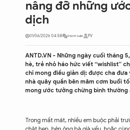
nâng đỡ những ước
CON ĐƯỜNG KHỞI NGHIỆP
dịch
01/06/2026 04:58
PV
0 bình luận
ANTD.VN - Những ngày cuối tháng 5, k
hè, trẻ nhỏ háo hức viết “wishlist” 
chỉ mong điều giản dị: được cha đưa
nhà quây quần bên mâm cơm buổi tối.
mong ước tưởng chừng bình thường ấy
Trong mất mát, nhiều em buộc phải trư
chật hẹp, bên ông bà già yếu, hoặc cùn