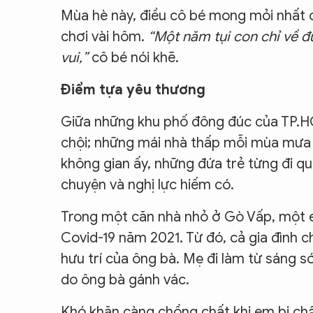
Mùa hè này, điều cô bé mong mỏi nhất c
chơi vài hôm.
“Một năm tụi con chỉ về 
vui,”
cô bé nói khẽ.
Điểm tựa yêu thương
Giữa những khu phố đông đúc của TP.H
chội; những mái nhà thấp mỗi mùa mưa 
không gian ấy, những đứa trẻ từng đi q
chuyện và nghị lực hiếm có.
Trong một căn nhà nhỏ ở Gò Vấp, một e
Covid-19 năm 2021. Từ đó, cả gia đình 
hưu trí của ông bà. Mẹ đi làm từ sáng 
do ông bà gánh vác.
Khó khăn càng chồng chất khi em bị chậ