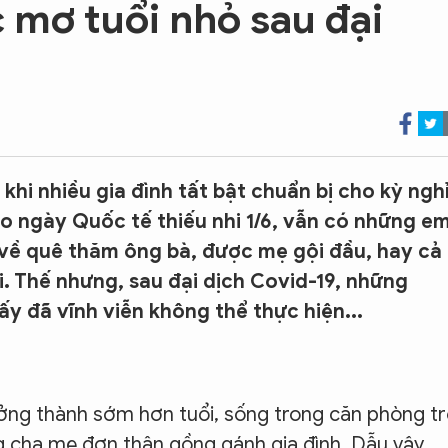
 mơ tuổi nhỏ sau đại
hi nhiều gia đình tất bật chuẩn bị cho kỳ ngh
cho ngày Quốc tế thiếu nhi 1/6, vẫn có những e
 về quê thăm ông bà, được mẹ gội đầu, hay cả
 Thế nhưng, sau đại dịch Covid-19, những
 đã vĩnh viễn không thể thực hiện...
ởng thành sớm hơn tuổi, sống trong căn phòng t
g cha mẹ đơn thân gồng gánh gia đình. Dẫu vậy,