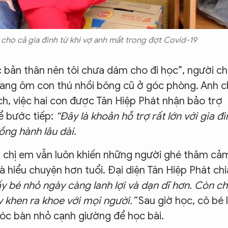
cho cả gia đình từ khi vợ anh mất trong đợt Covid-19
 bản thân nên tôi chưa dám cho đi học”, người c
 đang ôm con thú nhồi bông cũ ở góc phòng. Anh 
ịch, việc hai con được Tân Hiệp Phát nhận bảo trợ
ể bước tiếp:
“Đây là khoản hỗ trợ rất lớn với gia đì
đồng hành lâu dài.
i chị em vẫn luôn khiến những người ghé thăm cả
 hiểu chuyện hơn tuổi. Đại diện Tân Hiệp Phát chi
y bé nhỏ ngày càng lanh lợi và dạn dĩ hơn. Còn ch
 khen ra khoe với mọi người.”
Sau giờ học, cô bé l
óc bàn nhỏ cạnh giường để học bài.