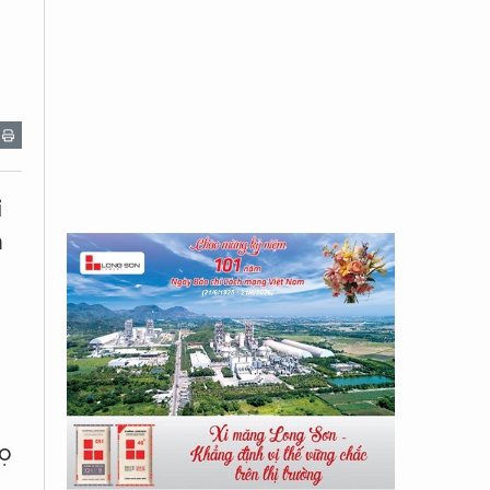
ỉ
m
rọ