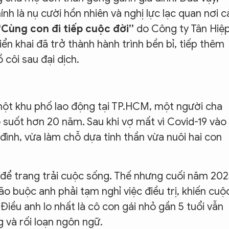
ính là nụ cười hồn nhiên và nghị lực lạc quan nơi c
“Cùng con đi tiếp cuộc đời”
do Công ty Tân Hiệ
n khai đã trở thành hành trình bền bỉ, tiếp thêm
 côi sau đại dịch.
ột khu phố lao động tại TP.HCM, một người cha
 suốt hơn 20 năm. Sau khi vợ mất vì Covid-19 vào
ình, vừa làm chỗ dựa tinh thần vừa nuôi hai con
để trang trải cuộc sống. Thế nhưng cuối năm 202
o buộc anh phải tạm nghỉ việc điều trị, khiến cuộ
iều anh lo nhất là cô con gái nhỏ gần 5 tuổi vẫn
 và rối loạn ngôn ngữ.