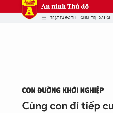
An ninh Thủ đô
TRẬT TỰ ĐÔ THỊ
CHÍNH TRỊ - XÃ HỘI
DANH MỤC
TRẬT TỰ ĐÔ THỊ
CHÍ
THẾ GIỚI
PH
Quân sự
THÀNH PHỐ THÔNG MINH
VĂ
THỂ THAO
SỐ
KINH DOANH
MU
CON ĐƯỜNG KHỞI NGHIỆP
Cùng con đi tiếp c