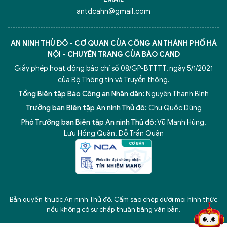
antdcahn@gmail.com
AN NINH THỦ ĐÔ - CƠ QUAN CỦA CÔNG AN THÀNH PHỐ HÀ
NỘI - CHUYÊN TRANG CỦA BÁO CAND
Giấy phép hoạt động báo chí số 08/GP-BTTTT, ngày 5/1/2021
của Bộ Thông tin và Truyền thông.
Tổng Biên tập Báo Công an Nhân dân:
Nguyễn Thanh Bình
Trưởng ban Biên tập An ninh Thủ đô:
Chu Quốc Dũng
Phó Trưởng ban Biên tập An ninh Thủ đô:
Vũ Mạnh Hùng
,
Lưu Hồng Quân
,
Đỗ Trần Quân
5 điểm nghẽn của Hà Nội
giải pháp xử lý điểm nghẽn của
Bản quyền thuộc An ninh Thủ đô. Cấm sao chép dưới mọi hình thức
nếu không có sự chấp thuận bằng văn bản.