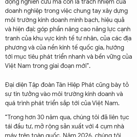
động nghiên cứu mà còn là trách nhiệm của
doanh nghiệp trong việc chung tay xây dựng
môi trường kinh doanh minh bạch, hiệu quả
và hiện đại; góp phần nâng cao năng lực cạnh
tranh của khu vực kinh tế tư nhân, của các địa
phương và của nền kinh tế quốc gia, hướng
XIN CHÀO,
tới mục tiêu phát triển nhanh và bền vững của
TÔI LÀ CHATBOT CỦA
Việt Nam trong giai đoạn mới”.
Hãy hỏi tôi bất kỳ điều gì bạn cần biết về
Đại diện Tập đoàn Tân Hiệp Phát cũng bày tỏ
An Ninh Thủ Đô nhé. Tôi sẵn sàng hỗ trợ!
sự tin tưởng vào môi trường kinh doanh và
quá trình phát triển sắp tới của Việt Nam.
“Trong hơn 30 năm qua, chúng tôi đã liên tục
tái đầu tư, mở rộng sản xuất với 4 cụm nhà
máy trên toàn quốc. Năm 2026, chúng tôi