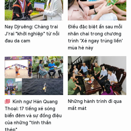
Nay Djruêng: Chàng trai
Điều đặc biệt ẩn sau mỗi
J'rai "khởi nghiệp" từ nỗi
nhãn chai trong chương
đau da cam
trình 'Xé ngay trúng liền'
mùa hè này
Những hành trình đi qua
Kình ngư Hán Quang
mất mát
Thoại: 17 tiếng xé sóng
biển đêm và sự đồng điệu
của những "tinh thần
thép"