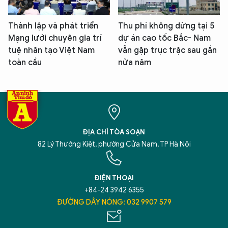
Thành lập và phát triển
Thu phí không dừng tại 5
Mạng lưới chuyên gia trí
dự án cao tốc Bắc- Nam
tuệ nhân tạo Việt Nam
vẫn gặp trục trặc sau gần
toàn cầu
nửa năm
ĐỊA CHỈ TÒA SOẠN
82 Lý Thường Kiệt, phường Cửa Nam, TP Hà Nội
ĐIỆN THOẠI
+84-24 3942 6355
ĐƯỜNG DÂY NÓNG: 032 9907 579