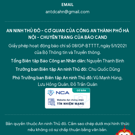
EMAIL
antdcahn@gmail.com
AN NINH THỦ ĐÔ - CƠ QUAN CỦA CÔNG AN THÀNH PHỐ HÀ
NỘI - CHUYÊN TRANG CỦA BÁO CAND
Giấy phép hoạt động báo chí số 08/GP-BTTTT, ngày 5/1/2021
của Bộ Thông tin và Truyền thông.
Tổng Biên tập Báo Công an Nhân dân:
Nguyễn Thanh Bình
Trưởng ban Biên tập An ninh Thủ đô:
Chu Quốc Dũng
Phó Trưởng ban Biên tập An ninh Thủ đô:
Vũ Mạnh Hùng
,
Lưu Hồng Quân
,
Đỗ Trần Quân
5 điểm nghẽn của Hà Nội
giải pháp xử lý điểm nghẽn của
Bản quyền thuộc An ninh Thủ đô. Cấm sao chép dưới mọi hình thức
nếu không có sự chấp thuận bằng văn bản.