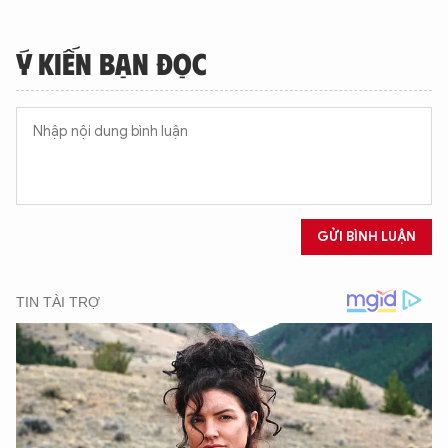
Ý KIẾN BẠN ĐỌC
GỬI BÌNH LUẬN
XIN CHÀO,
TÔI LÀ CHATBOT CỦA