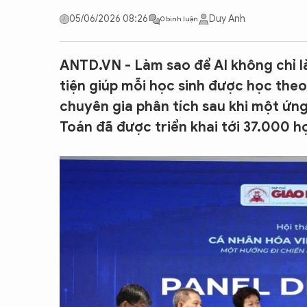
CON ĐƯỜNG KHỞI NGHIỆP
05/06/2026 08:26
Duy Anh
0 bình luận
ANTD.VN - Làm sao để AI không chỉ l
tiện giúp mỗi học sinh được học theo
chuyên gia phân tích sau khi một ứn
Toán đã được triển khai tới 37.000 họ