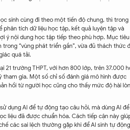
ọc sinh cùng đi theo một tiến độ chung, thì trong
 phân tích dữ liệu học tập, kết quả luyện tập và
i ý nội dung học tập tiếp theo phù hợp. Mục tiêu 
 trong “vùng phát triển gần”, vừa đủ thách thức 
iác quá tải.
ại 21 trường THPT, với hơn 800 lớp, trên 37.000 
lý tham gia. Một số chỉ số đánh giá mô hình được
ản hồi từ người học cũng cho thấy mức độ hài lò
ử dụng AI để tự động tạo câu hỏi, mà dùng AI để
học liệu đã được chuẩn hóa. Cách tiếp cận này giú
chế các sai lệch thường gặp khi để AI sinh tự độn