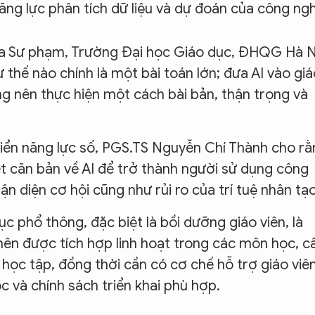
ăng lực phân tích dữ liệu và dự đoán của công ng
a Sư phạm, Trường Đại học Giáo dục, ĐHQG Hà N
 thế nào chính là một bài toán lớn; đưa AI vào gi
ng nên thực hiện một cách bài bản, thận trọng và
triển năng lực số, PGS.TS Nguyễn Chí Thành cho r
ết căn bản về AI để trở thành người sử dụng công
ận diện cơ hội cũng như rủi ro của trí tuệ nhân tạo
ục phổ thông, đặc biệt là bồi dưỡng giáo viên, là
nên được tích hợp linh hoạt trong các môn học, c
 học tập, đồng thời cần có cơ chế hỗ trợ giáo viê
 và chính sách triển khai phù hợp.