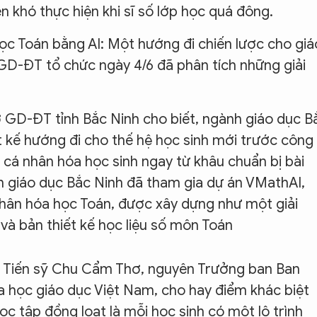
n khó thực hiện khi sĩ số lớp học quá đông.
ọc Toán bằng AI: Một hướng đi chiến lược cho giá
GD-ĐT tổ chức ngày 4/6 đã phân tích những giải
GD-ĐT tỉnh Bắc Ninh cho biết, ngành giáo dục B
t kế hướng đi cho thế hệ học sinh mới trước công
i cá nhân hóa học sinh ngay từ khâu chuẩn bị bài
nh giáo dục Bắc Ninh đã tham gia dự án VMathAI,
nhân hóa học Toán, được xây dựng như một giải
 và bản thiết kế học liệu số môn Toán
, Tiến sỹ Chu Cẩm Thơ, nguyên Trưởng ban Ban
a học giáo dục Việt Nam, cho hay điểm khác biệt
ọc tập đồng loạt là mỗi học sinh có một lộ trình