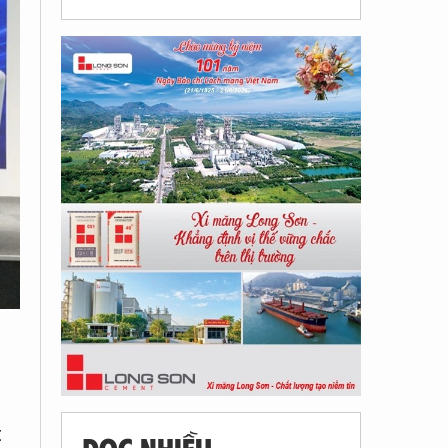
t
ĐỌC NHIỀU