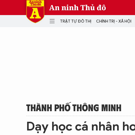
An ninh Thủ đô
TRẬT TỰ ĐÔ THỊ
CHÍNH TRỊ - XÃ HỘI
DANH MỤC
TRẬT TỰ ĐÔ THỊ
CHÍ
THẾ GIỚI
PH
Quân sự
THÀNH PHỐ THÔNG MINH
VĂ
THỂ THAO
SỐ
KINH DOANH
MU
THÀNH PHỐ THÔNG MINH
Dạy học cá nhân ho