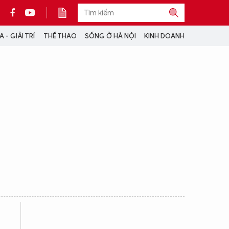
 - GIẢI TRÍ
THỂ THAO
SỐNG Ở HÀ NỘI
KINH DOANH
THÔNG TIN THÊM
CỘNG TÁC VỚI ANTĐ
TRA CỨU XE
HOTLINE: 032 9907 579