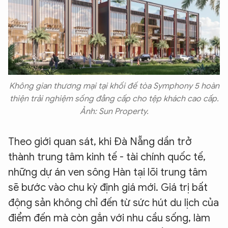
XIN CHÀO,
TÔI LÀ CHATBOT CỦA
Không gian thương mại tại khối đế tòa Symphony 5 hoàn
Hãy hỏi tôi bất kỳ điều gì bạn cần biết về
thiện trải nghiệm sống đẳng cấp cho tệp khách cao cấp.
An Ninh Thủ Đô nhé. Tôi sẵn sàng hỗ trợ!
Ảnh: Sun Property.
Theo giới quan sát, khi Đà Nẵng dần trở
thành trung tâm kinh tế - tài chính quốc tế,
những dự án ven sông Hàn tại lõi trung tâm
sẽ bước vào chu kỳ định giá mới. Giá trị bất
động sản không chỉ đến từ sức hút du lịch của
điểm đến mà còn gắn với nhu cầu sống, làm