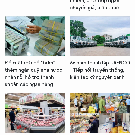
nhiệm, phối hợp ngăn
chuyển giá, trốn thuế
Đề xuất cơ chế “bơm”
66 năm thành lập URENCO
thêm ngân quỹ nhà nước
- Tiếp nối truyền thống,
nhàn rỗi hỗ trợ thanh
kiến tạo kỷ nguyên xanh
khoản các ngân hàng